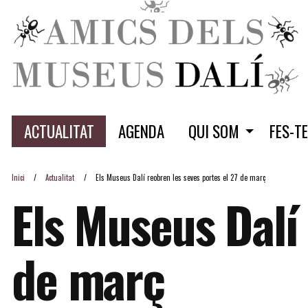
ACTUALITAT
AGENDA
QUI SOM
FES-T
Inici
Actualitat
Els Museus Dalí reobren les seves portes el 27 de març
Els Museus Dalí
de març