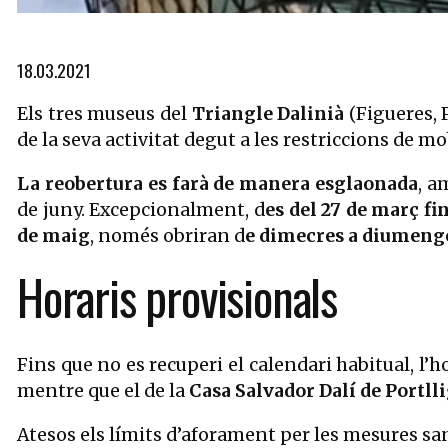
Diapositiva 1 de 3: Obres de manteniment a la cúpula del Teatre
18.03.2021
Els tres museus del
Triangle Dalinià
(Figueres, 
de la seva activitat degut a les restriccions de m
La reobertura es farà de manera esglaonada
, a
de juny. Excepcionalment, d
es del 27 de març f
de maig
, només obriran d
e dimecres a diumeng
Horaris provisionals
Fins que no es recuperi el calendari habitual, l’h
mentre que el de la
Casa Salvador Dalí de Portll
Atesos els límits d’aforament per les mesures sani