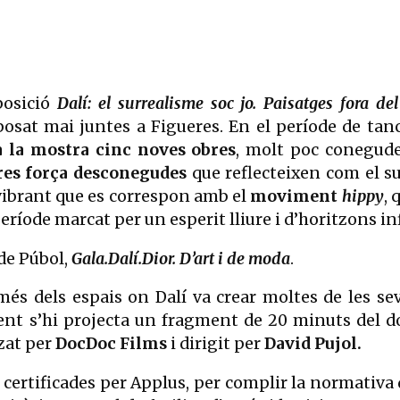
osició
Dalí: el surrealisme soc jo. Paisatges fora de
xposat mai juntes a Figueres. En el període de ta
a la mostra cinc noves obres
, molt poc conegudes
res força desconegudes
que reflecteixen com el sur
ibrant que es correspon amb el
moviment
hippy
, 
íode marcat per un esperit lliure i d’horitzons inf
 de Púbol,
Gala.Dalí.Dior. D’art i de moda
.
és dels espais on Dalí va crear moltes de les sev
lment s’hi projecta un fragment de 20 minuts del
tzat per
DocDoc Films
i dirigit per
David Pujol.
certificades per Applus, per complir la normativa