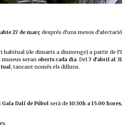
sabte 27 de març
després d’uns mesos d’afectació
 habitual (de dimarts a diumenge) a partir de l’1
res museus seran
oberts cada dia
. Del
7 d’abril al 31
itual
, tancant només els dilluns.
l Gala Dalí de Púbol
serà de
10:30h a 15.00 hores
,
es.