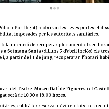
 - Museu, 2021
Púbol i Portlligat) reobriran les seves portes el
dis
obilitat imposades per les autoritats sanitàries.
mb la intenció de recuperar plenament el seu horari
ins a Setmana Santa
(dilluns 5 d’abril inclòs) els t
e
i,
a partir de l’1 de juny
, recuperaran l’
horari hab
orari del
Teatre-Museu Dalí de Figueres
i el
Castel
igat
serà de
10.30 a 18.00 hores
.
tàries, caldrà fer reserva prèvia en tots tres recint