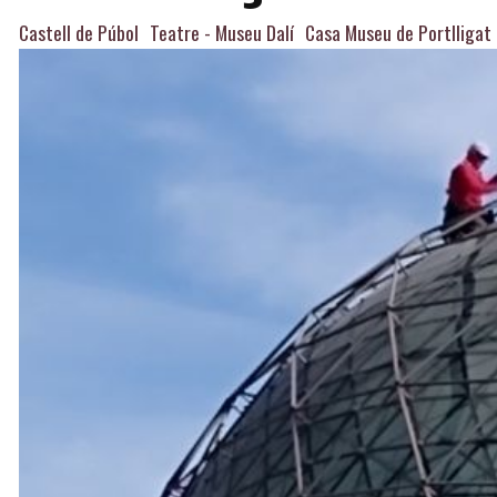
Castell de Púbol
Teatre - Museu Dalí
Casa Museu de Portlligat