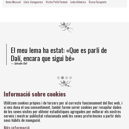
Anna Massot
Lluís Llongueras
Visita Petit Format
Leda Atòmica
Òscar Tusquets
El meu lema ha estat: «Que es parli de
Dalí, encara que sigui bé»
Salvador Dalí
Diapositiva 2 de 4
Informació sobre cookies
Amics dels Museus Dalí | Pujada del Castell, 28 | 17600
Utilitzem cookies pròpies i de tercers per al correcte funcionament del lloc web, i
Figueres
si ens dona el seu consentiment, també farem servir cookies per recopilar dades
Tel. 972 677 520 |
amics@fundaciodali.org
de les seves visites per obtenir estadístiques agregades per millorar els nostres
serveis i mostrar publicitat relacionada amb les seves preferències a partir dels
seus hàbits de navegació.
Sitemap
Avís Legal
Ús de Cookies
Política de privacitat
|
|
|
|
Més informació