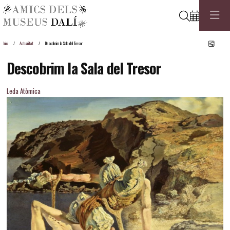
Cerca
Comp
Inici
Actualitat
Descobrim la Sala del Tresor
Descobrim la Sala del Tresor
Leda Atòmica