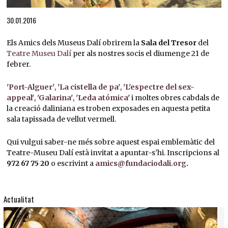
Diapositiva 1 de 1
30.01.2016
Els Amics dels Museus Dalí obrirem la
Sala del Tresor
del
Teatre Museu Dalí
per als nostres socis el diumenge 21 de
febrer.
'Port-Alguer'
,
'La cistella de pa'
,
'L'espectre del sex-
appeal'
,
'Galarina'
,
'Leda atómica'
i moltes obres cabdals de
la creació daliniana es troben exposades en aquesta petita
sala tapissada de vellut vermell.
Qui vulgui saber-ne més sobre aquest espai emblemàtic del
Teatre-Museu Dalí està invitat a apuntar-s'hi. Inscripcions al
972 67 75 20
o escrivint a
amics@fundaciodali.org
.
Actualitat