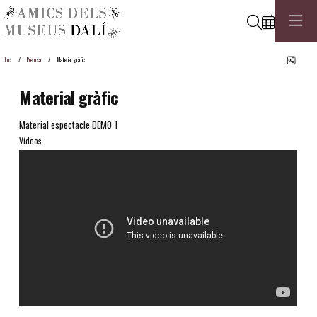
Cerca
Comp
Inici
Premsa
Material gràfic
Material gràfic
Material espectacle DEMO 1
Vídeos