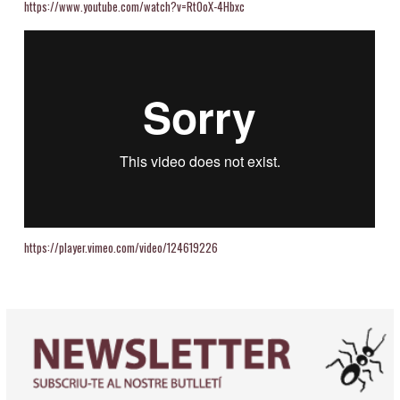
https://www.youtube.com/watch?v=Rt0oX-4Hbxc
https://player.vimeo.com/video/124619226