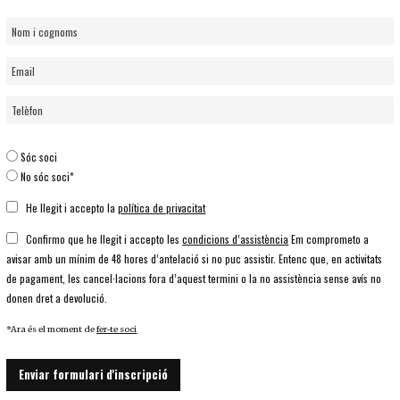
Sóc soci
No sóc soci*
He llegit i accepto la
política de privacitat
Confirmo que he llegit i accepto les
condicions d’assistència
Em comprometo a
avisar amb un mínim de 48 hores d’antelació si no puc assistir. Entenc que, en activitats
de pagament, les cancel·lacions fora d’aquest termini o la no assistència sense avís no
donen dret a devolució.
*Ara és el moment de
fer-te soci
Enviar formulari d'inscripció