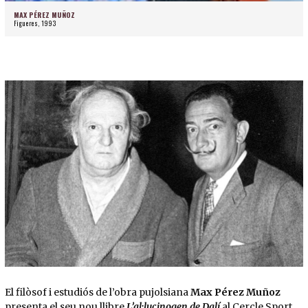
MAX PÉREZ MUÑOZ
Figueres, 1993
Diapositiva 1 de 1
El filòsof i estudiós de l’obra pujolsiana
Max Pérez Muñoz
presenta el seu nou llibre
L’al·lucinogen de Dalí
al Cercle Sport