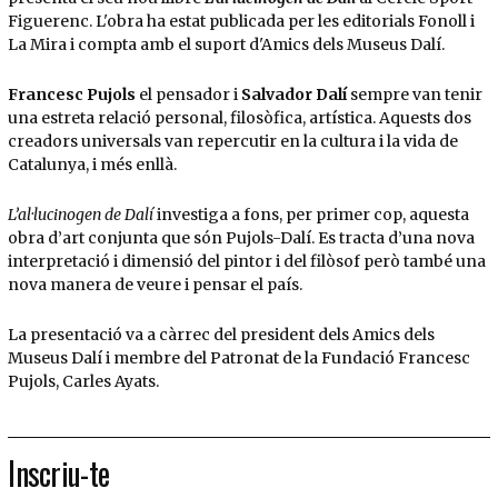
Figuerenc. L'obra ha estat publicada per les editorials Fonoll i
La Mira i compta amb el suport d'Amics dels Museus Dalí.
Francesc Pujols
el pensador i
Salvador Dalí
sempre van tenir
una estreta relació personal, filosòfica, artística. Aquests dos
creadors universals van repercutir en la cultura i la vida de
Catalunya, i més enllà.
L’al·lucinogen de Dalí
investiga a fons, per primer cop, aquesta
obra d’art conjunta que són Pujols-Dalí. Es tracta d’una nova
interpretació i dimensió del pintor i del filòsof però també una
nova manera de veure i pensar el país.
La presentació va a càrrec del president dels Amics dels
Museus Dalí i membre del Patronat de la Fundació Francesc
Pujols, Carles Ayats.
Inscriu-te