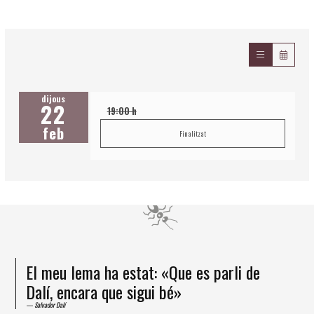
dijous
22
19:00 h
feb
Finalitzat
El meu lema ha estat: «Que es parli de
Dalí, encara que sigui bé»
Salvador Dalí