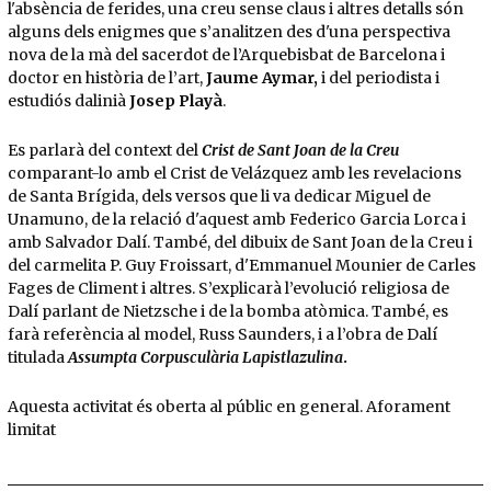
l'absència de ferides, una creu sense claus i altres detalls són
alguns dels enigmes que s’analitzen des d'una perspectiva
nova de la mà del sacerdot de l’Arquebisbat de Barcelona i
doctor en història de l’art,
Jaume Aymar,
i del periodista i
estudiós dalinià
Josep Playà
.
Es parlarà del context del
Crist de Sant Joan de la Creu
comparant-lo amb el Crist de Velázquez amb les revelacions
de Santa Brígida, dels versos que li va dedicar Miguel de
Unamuno, de la relació d'aquest amb Federico Garcia Lorca i
amb Salvador Dalí. També, del dibuix de Sant Joan de la Creu i
del carmelita P. Guy Froissart, d'Emmanuel Mounier de Carles
Fages de Climent i altres. S’explicarà l’evolució religiosa de
Dalí parlant de Nietzsche i de la bomba atòmica. També, es
farà referència al model, Russ Saunders, i a l’obra de Dalí
titulada
Assumpta Corpusculària Lapistlazulina
.
Aquesta activitat és oberta al públic en general. Aforament
limitat