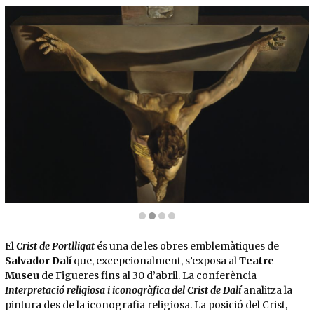
Diapositiva 2 de 4: Salvador Dalí. El Crist, 1951. Oli sobre tela. 204,8 x 115,9 cm. Kel
El
Crist de Portlligat
és una de les obres emblemàtiques de
Salvador Dalí
que, excepcionalment, s’exposa al
Teatre-
Museu
de Figueres fins al 30 d’abril. La conferència
Interpretació religiosa i iconogràfica del Crist de Dalí
analitza la
pintura des de la iconografia religiosa. La posició del Crist,