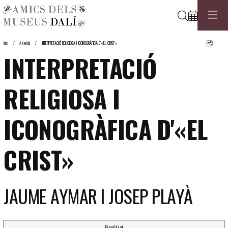
Cerca
Comp
Inici
Agenda
INTERPRETACIÓ RELIGIOSA I ICONOGRÀFICA D'«EL CRIST»
INTERPRETACIÓ
RELIGIOSA I
ICONOGRÀFICA D'«EL
CRIST»
JAUME AYMAR I JOSEP PLAYÀ
Finalitzat