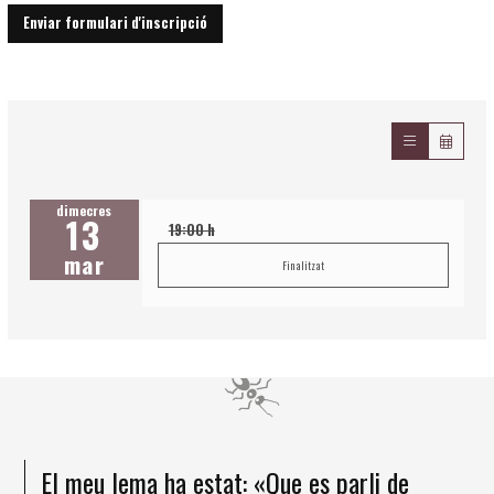
Enviar formulari d'inscripció
dimecres
13
19:00 h
mar
Finalitzat
El meu lema ha estat: «Que es parli de