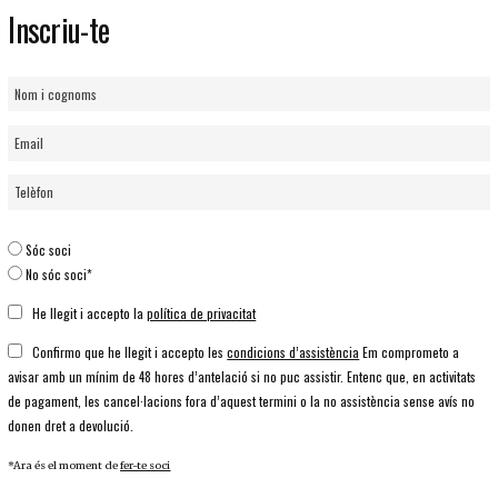
Inscriu-te
Sóc soci
No sóc soci*
He llegit i accepto la
política de privacitat
Confirmo que he llegit i accepto les
condicions d’assistència
Em comprometo a
avisar amb un mínim de 48 hores d’antelació si no puc assistir. Entenc que, en activitats
de pagament, les cancel·lacions fora d’aquest termini o la no assistència sense avís no
donen dret a devolució.
*Ara és el moment de
fer-te soci