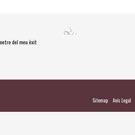
òmetre del meu èxit
|
|
Sitemap
Avís Legal