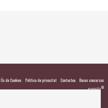
El meu
Salvad
|
|
|
Ús de Cookies
Política de privacitat
Contacteu
Bases concursos