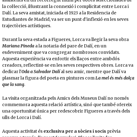
la col·lecció, il·lustrant la connexió i complicitat entre Lorca i
Dalí. La seva amistat, iniciada el 1923 a la Residencia de
Estudiantes de Madrid, va ser un punt d'inflexió en les seves
trajectòries artístiques.
Durant la seva estada a Figueres, Lorca va llegir la seva obra
Mariana Pineda
a la notaria del pare de Dalí, en un
esdeveniment que va congregar nombrosos convidats.
Aquesta experiència va enfortir els llaços entre ambdós
creadors, reflectint-se en les seves respectives obres. Lorca va
dedicar l'
Oda a Salvador Dalí
al seu amic, mentre que Dalí va
plasmar la figura del poeta en pintures com
La mel és més dolça
que la sang
.
La visita organitzada pels Amics dels Museus Dalí no només
commemora aquesta relació artística, sinó que també ofereix
una oportunitat única per redescobrir Figueres a través dels
ulls de Lorca i Dalí.
Aquesta activitat és
exclusiva per a sòcies i socis
prèvia