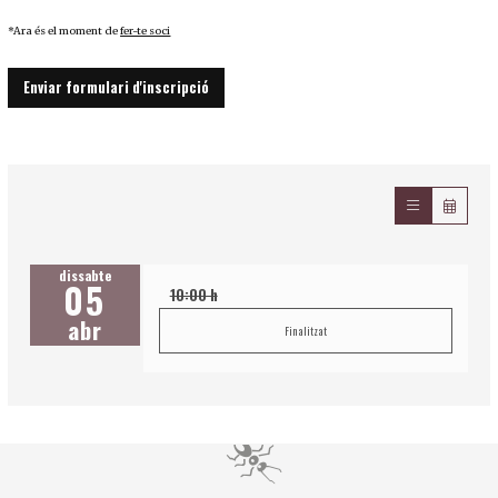
*Ara és el moment de
fer-te soci
Enviar formulari d'inscripció
dissabte
05
10:00 h
abr
Finalitzat