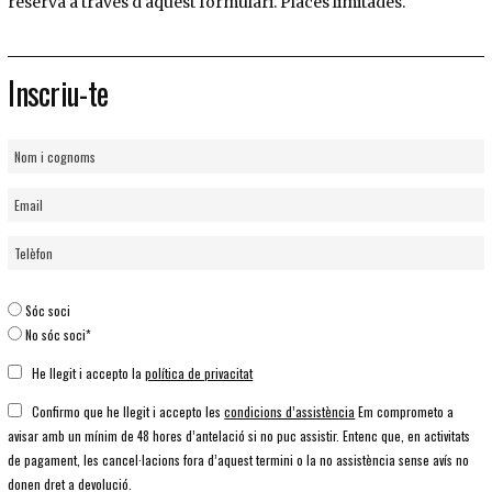
reserva a través d'aquest formulari. Places limitades.
Inscriu-te
Sóc soci
No sóc soci*
He llegit i accepto la
política de privacitat
Confirmo que he llegit i accepto les
condicions d’assistència
Em comprometo a
avisar amb un mínim de 48 hores d’antelació si no puc assistir. Entenc que, en activitats
de pagament, les cancel·lacions fora d’aquest termini o la no assistència sense avís no
donen dret a devolució.