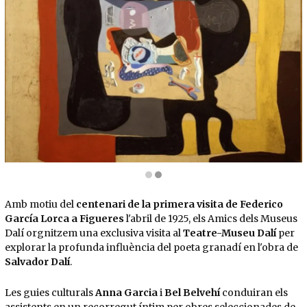
Diapositiva 2 de 2: Natura morta a la claror de lluna malva, 1926. | © Salvador Dalí, Fun
Amb motiu del
centenari de la primera visita de Federico
García Lorca a Figueres
l'abril de 1925, els Amics dels Museus
Dalí orgnitzem una exclusiva visita al
Teatre-Museu Dalí
per
explorar la profunda influència del poeta granadí en l'obra de
Salvador Dalí
.
Les guies culturals
Anna Garcia
i
Bel Belvehí
conduiran els
assistents en un recorregut íntim per obres seleccionades de