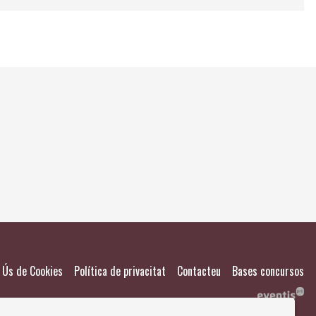
El meu
Salvad
|
|
|
Ús de Cookies
Política de privacitat
Contacteu
Bases concursos