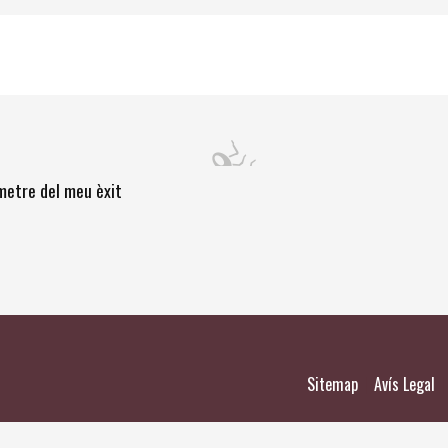
òmetre del meu èxit
|
|
Sitemap
Avís Legal