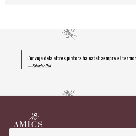
L'enveja dels altres pintors ha estat sempre el term
Salvador Dalí
Diapositiva 1 de 4