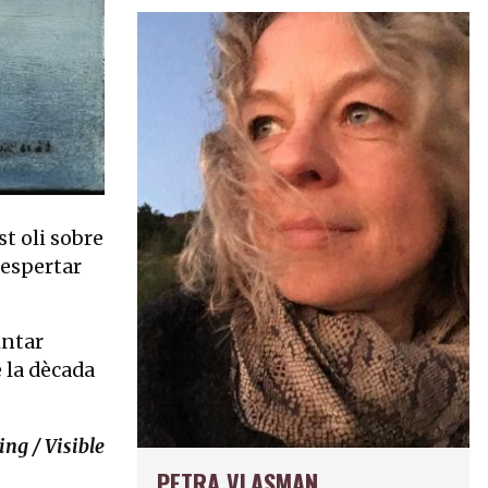
st oli sobre
despertar
intar
e la dècada
ng / Visible
PETRA VLASMAN