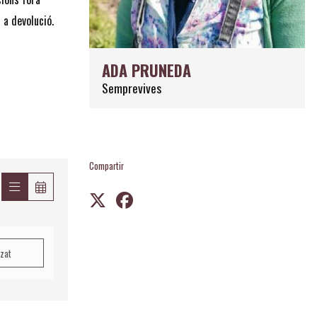
 a devolució.
ADA PRUNEDA
Semprevives
Compartir
tzat