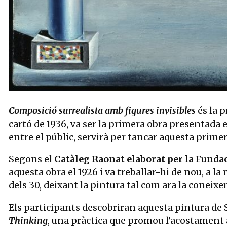
Diapositiva 1 de 1
Composició surrealista amb figures invisibles
és la 
cartó de 1936, va ser la primera obra presentada e
entre el públic, servirà per tancar aquesta primer
Segons el
Catàleg Raonat elaborat per la Fundac
aquesta obra el 1926 i va treballar-hi de nou, a la
dels 30, deixant la pintura tal com ara la coneixe
Els participants descobriran aquesta pintura de Sal
Thinking
, una pràctica que promou l’acostament a