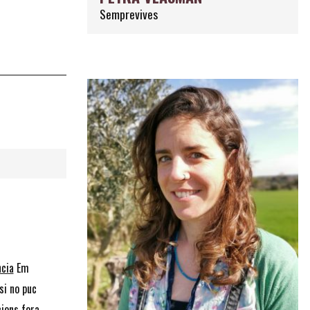
Semprevives
ncia
Em
si no puc
cions fora