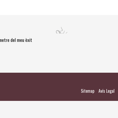
òmetre del meu èxit
|
|
Sitemap
Avís Legal