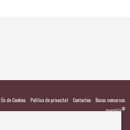
El meu
Salvad
|
|
|
Ús de Cookies
Política de privacitat
Contacteu
Bases concursos