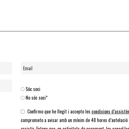
Sóc soci
No sóc soci*
Confirmo que he llegit i accepto les
condicions d’assistè
comprometo a avisar amb un mínim de 48 hores d’antelació 
assistir. Entenc que, en activitats de pagament, les cancel·la