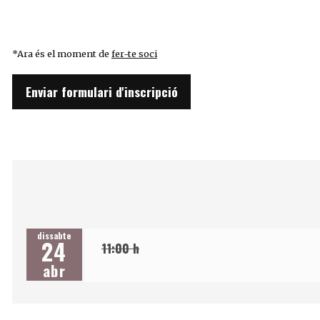
*Ara és el moment de
fer-te soci
Enviar formulari d'inscripció
dissabte
24
11:00 h
abr