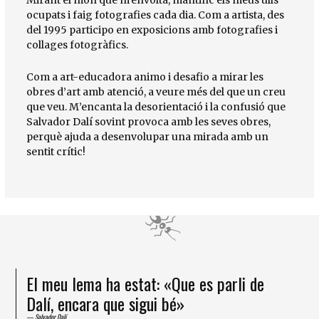
Mirant el món que m’envolta, mantinc els meus ulls
ocupats i faig fotografies cada dia. Com a artista, des
del 1995 participo en exposicions amb fotografies i
collages fotogràfics.
Com a art-educadora animo i desafio a mirar les
obres d’art amb atenció, a veure més del que un creu
que veu. M’encanta la desorientació i la confusió que
Salvador Dalí sovint provoca amb les seves obres,
perquè ajuda a desenvolupar una mirada amb un
sentit crític!
El meu lema ha estat: «Que es parli de
Dalí, encara que sigui bé»
Salvador Dalí