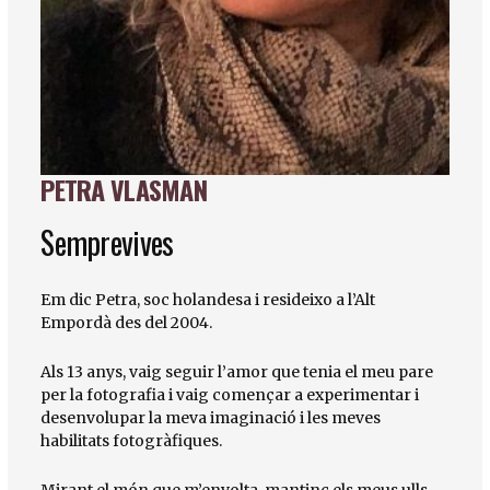
PETRA VLASMAN
Diapositiva 1 de 1
Semprevives
Em dic Petra, soc holandesa i resideixo a l’Alt
Empordà des del 2004.
Als 13 anys, vaig seguir l’amor que tenia el meu pare
per la fotografia i vaig començar a experimentar i
desenvolupar la meva imaginació i les meves
habilitats fotogràfiques.