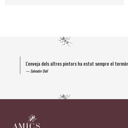
L'enveja dels altres pintors ha estat sempre el term
Salvador Dalí
Diapositiva 1 de 4