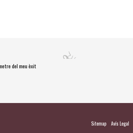
òmetre del meu èxit
|
|
Sitemap
Avís Legal