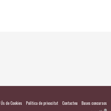
El meu
Salvad
|
|
|
Ús de Cookies
Política de privacitat
Contacteu
Bases concursos