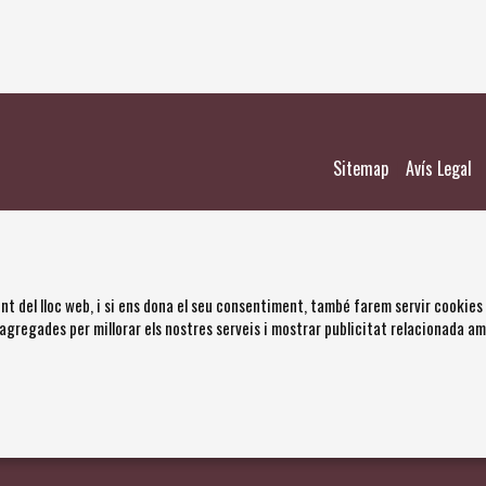
|
|
Sitemap
Avís Legal
nt del lloc web, i si ens dona el seu consentiment, també farem servir cookies
 agregades per millorar els nostres serveis i mostrar publicitat relacionada a
s