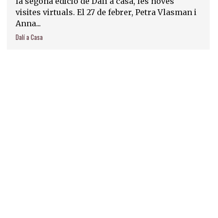
la segona edició de Dalí a casa, les noves
visites virtuals. El 27 de febrer, Petra Vlasman i
Anna...
Dalí a Casa