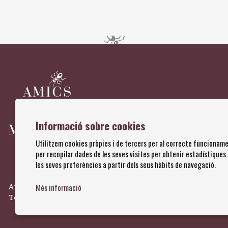
Diapositiva 1 de 4
Informació sobre cookies
Utilitzem cookies pròpies i de tercers per al correcte funcioname
per recopilar dades de les seves visites per obtenir estadístiques
les seves preferències a partir dels seus hàbits de navegació.
Més informació
Amics dels Museus Dalí | Pujada del Castell, 28 | 17600 Figuere
Tel. 972 677 520 |
amics@fundaciodali.org