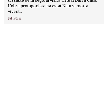
dissabte de la segona visita virtual Dalí a Casa.
L'obra protagonista ha estat Natura morta
vivent...
Dalí a Casa