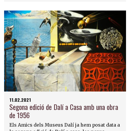
11.02.2021
Segona edició de Dalí a Casa amb una obra
de 1956
Els Amics dels Museus Dalí ja hem posat data a