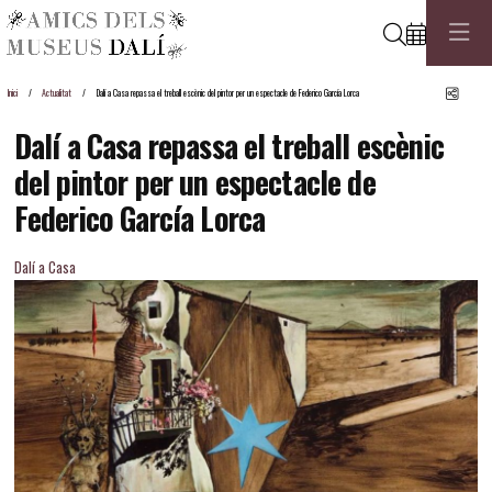
Cerca
Comp
Inici
Actualitat
Dalí a Casa repassa el treball escènic del pintor per un espectacle de Federico García Lorca
Dalí a Casa repassa el treball escènic
del pintor per un espectacle de
Federico García Lorca
Dalí a Casa