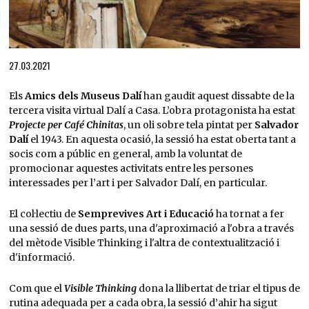
Diapositiva 1 de 1
27.03.2021
Els
Amics dels Museus Dalí
han gaudit aquest dissabte de la
tercera visita virtual Dalí a Casa. L’obra protagonista ha estat
Projecte per Café Chinitas
, un oli sobre tela pintat per
Salvador
Dalí
el 1943. En aquesta ocasió, la sessió ha estat oberta tant a
socis com a públic en general, amb la voluntat de
promocionar aquestes activitats entre les persones
interessades per l’art i per Salvador Dalí, en particular.
El col·lectiu de
Semprevives Art i Educació
ha tornat a fer
una sessió de dues parts, una d'aproximació a l'obra a través
del mètode Visible Thinking i l'altra de contextualització i
d'informació.
Com que el
Visible Thinking
dona la llibertat de triar el tipus de
rutina adequada per a cada obra, la sessió d’ahir ha sigut