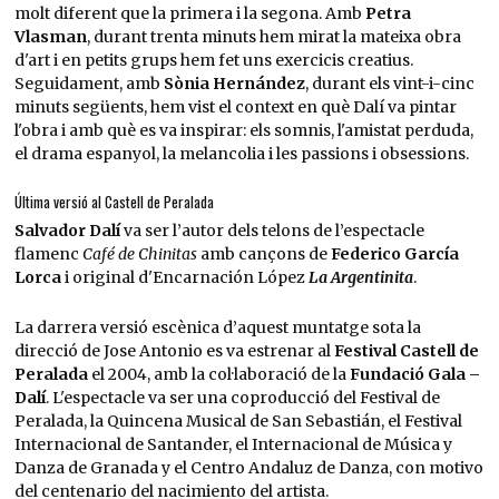
molt diferent que la primera i la segona. Amb
Petra
Vlasman
, durant trenta minuts hem mirat la mateixa obra
d'art i en petits grups hem fet uns exercicis creatius.
Seguidament, amb
Sònia Hernández
, durant els vint-i-cinc
minuts següents, hem vist el context en què Dalí va pintar
l'obra i amb què es va inspirar: els somnis, l'amistat perduda,
el drama espanyol, la melancolia i les passions i obsessions.
Última versió al Castell de Peralada
Salvador Dalí
va ser l’autor dels telons de l’espectacle
flamenc
Café de Chinitas
amb cançons de
Federico García
Lorca
i original d'Encarnación López
La Argentinita
.
La darrera versió escènica d’aquest muntatge sota la
direcció de Jose Antonio es va estrenar al
Festival Castell de
Peralada
el 2004, amb la col·laboració de la
Fundació Gala –
Dalí
. L'espectacle va ser una coproducció del Festival de
Peralada, la Quincena Musical de San Sebastián, el Festival
Internacional de Santander, el Internacional de Música y
Danza de Granada y el Centro Andaluz de Danza, con motivo
del centenario del nacimiento del artista.