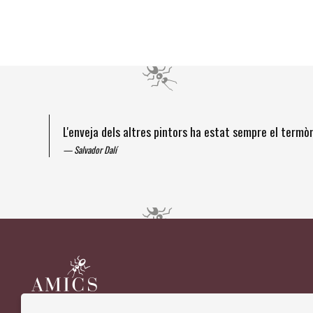
L'enveja dels altres pintors ha estat sempre el term
Salvador Dalí
Diapositiva 1 de 4