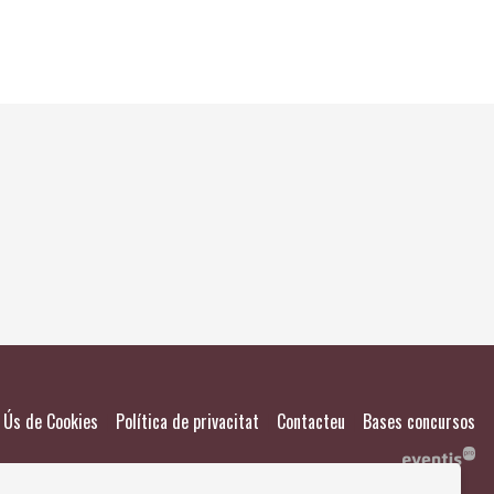
El meu
Salvad
|
|
|
Ús de Cookies
Política de privacitat
Contacteu
Bases concursos