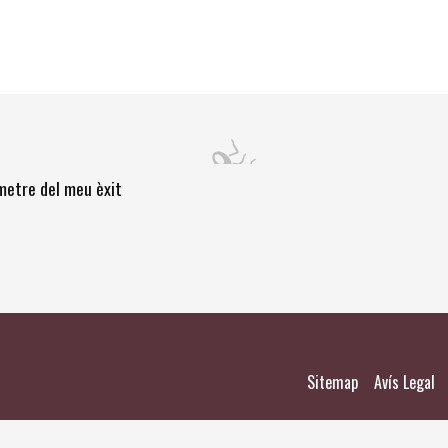
òmetre del meu èxit
|
|
Sitemap
Avís Legal