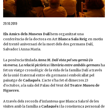
Diapositiva 1 de 1
29.10.2019
Els Amics dels Museus Dalí
hem organitzat una
conferència de la doctora en Art
Blanca Sala Reig
en motiu
del trentè aniversari de la mort dels dos germans Dalí,
Salvador i Anna Maria.
La ponència titulada
Anna M. Dalí vista pel seu germà i/o
viceversa. La relació pictòrica i literària entre ambdós germans
ha
fet un viatge cronològic de la vida de la família Dalí a través
de la unió fraternal entre els germans i embolcallat pel
paisatge de
Cadaqués
. L'acte s'ha fet el dimecres 23
d'octubre, a la sala del Palau del Vent del
Teatre Museu de
Figueres
.
A través dels records d'infantesa que Blanca Sala té de les
visites amb la família a
Cadaqués
i la coneixença personal de