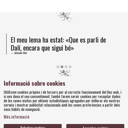
El meu lema ha estat: «Que es parli de
Dalí, encara que sigui bé»
Salvador Dalí
Diapositiva 2 de 4
Informació sobre cookies
Amics dels Museus Dalí | Pujada del Castell, 28 | 17600
Utilitzem cookies pròpies i de tercers per al correcte funcionament del lloc web, i
Figueres
si ens dona el seu consentiment, també farem servir cookies per recopilar dades
Tel. 972 677 520 |
amics@fundaciodali.org
de les seves visites per obtenir estadístiques agregades per millorar els nostres
serveis i mostrar publicitat relacionada amb les seves preferències a partir dels
seus hàbits de navegació.
Sitemap
Avís Legal
Ús de Cookies
Política de privacitat
|
|
|
|
Més informació
Contacteu
Bases concursos
|
Rebutjar cookies
Acceptar cookies