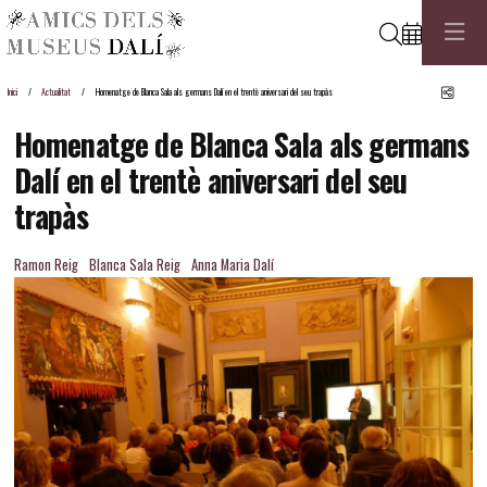
Cerca
Comp
Inici
Actualitat
Homenatge de Blanca Sala als germans Dalí en el trentè aniversari del seu trapàs
Homenatge de Blanca Sala als germans
Dalí en el trentè aniversari del seu
trapàs
Ramon Reig
Blanca Sala Reig
Anna Maria Dalí