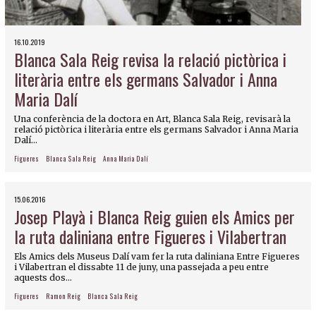
16.10.2019
Blanca Sala Reig revisa la relació pictòrica i
literària entre els germans Salvador i Anna
Maria Dalí
Una conferència de la doctora en Art, Blanca Sala Reig, revisarà la
relació pictòrica i literària entre els germans Salvador i Anna Maria
Dalí...
Figueres
Blanca Sala Reig
Anna Maria Dalí
15.06.2016
Josep Playà i Blanca Reig guien els Amics per
la ruta daliniana entre Figueres i Vilabertran
Els Amics dels Museus Dalí vam fer la ruta daliniana Entre Figueres
i Vilabertran el dissabte 11 de juny, una passejada a peu entre
aquests dos...
Figueres
Ramon Reig
Blanca Sala Reig