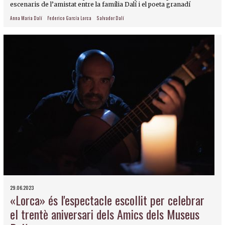
escenaris de l’amistat entre la família Dalí i el poeta granadí
Anna Maria Dalí
Federico García Lorca
Salvador Dalí
29.06.2023
«Lorca» és l'espectacle escollit per celebrar
el trentè aniversari dels Amics dels Museus