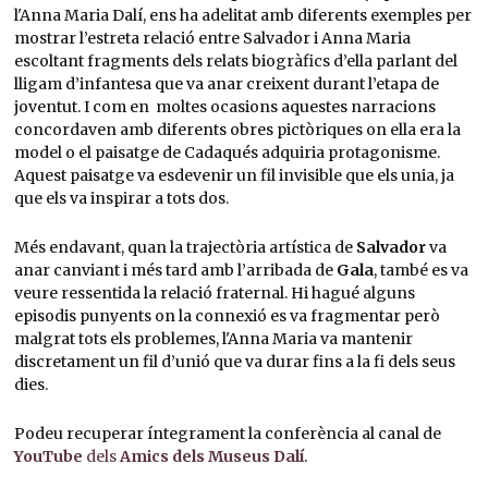
l'Anna Maria Dalí, ens ha adelitat amb diferents exemples per
mostrar l’estreta relació entre Salvador i Anna Maria
escoltant fragments dels relats biogràfics d’ella parlant del
lligam d’infantesa que va anar creixent durant l’etapa de
joventut. I com en moltes ocasions aquestes narracions
concordaven amb diferents obres pictòriques on ella era la
model o el paisatge de Cadaqués adquiria protagonisme.
Aquest paisatge va esdevenir un fil invisible que els unia, ja
que els va inspirar a tots dos.
Més endavant, quan la trajectòria artística de
Salvador
va
anar canviant i més tard amb l’arribada de
Gala
, també es va
veure ressentida la relació fraternal. Hi hagué alguns
episodis punyents on la connexió es va fragmentar però
malgrat tots els problemes, l'Anna Maria va mantenir
discretament un fil d’unió que va durar fins a la fi dels seus
dies.
Podeu recuperar íntegrament la conferència al canal de
YouTube
dels
Amics dels Museus Dalí
.