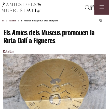
Cerca
Comp
Inici
Actualitat
Els Amics dels Museus promouen la Ruta Dalí a Figueres
Els Amics dels Museus promouen la
Ruta Dalí a Figueres
Ruta Dalí