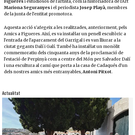
Figueres
i estudiosos de l'artista, com la historiadora de l'Art
Mariona
Seguranyes
i el periodista
Josep Playà
, membres
de la junta de l'entitat promotora.
Aquesta acció s'afegeix a les realitzades, anteriorment, pels
Amics a Figueres. Així, es va instal·lar un penell escultòric a
l'entrada de l'aparcament del Garrigal i es van lliurar a la
ciutat gegants Dalí i Galí. També ha instal·lat un monòlit
commemoratiu dels cinquanta anys de la proclamació de
l'estació de Perpinyà com a centre del Món per Salvador Dalí
i una escultura al camí que porta a la casa de Cadaqués d'un
dels nostres amics més entranyables,
Antoni Pitxot
.
Actualitat