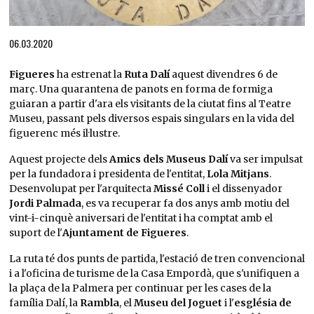
Diapositiva 1 de 1
06.03.2020
Figueres
ha estrenat la
Ruta Dalí
aquest divendres 6 de
març. Una quarantena de panots en forma de formiga
guiaran a partir d'ara els visitants de la ciutat fins al Teatre
Museu, passant pels diversos espais singulars en la vida del
figuerenc més il·lustre.
Aquest projecte dels
Amics dels Museus Dalí
va ser impulsat
per la fundadora i presidenta de l'entitat,
Lola Mitjans
.
Desenvolupat per l'arquitecta
Missé Coll
i el dissenyador
Jordi Palmada
, es va recuperar fa dos anys amb motiu del
vint-i-cinquè aniversari de l'entitat i ha comptat amb el
suport de l'
Ajuntament de Figueres
.
La ruta té dos punts de partida, l'estació de tren convencional
i a l'oficina de turisme de la Casa Empordà, que s'unifiquen a
la plaça de la Palmera per continuar per les cases de la
família Dalí, la
Rambla
, el
Museu del Joguet
i l'
església de