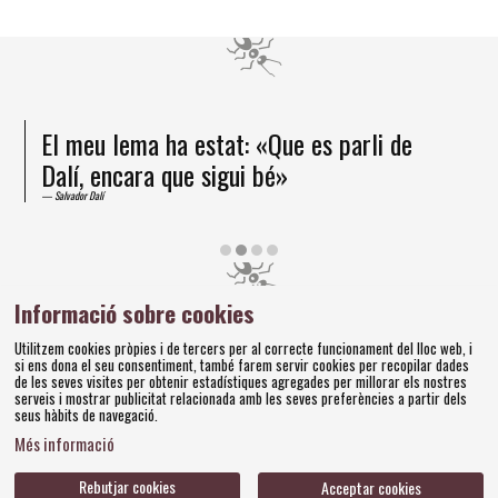
El meu lema ha estat: «Que es parli de
Dalí, encara que sigui bé»
Salvador Dalí
Diapositiva 2 de 4
Informació sobre cookies
Amics dels Museus Dalí | Pujada del Castell, 28 | 17600
Utilitzem cookies pròpies i de tercers per al correcte funcionament del lloc web, i
Figueres
si ens dona el seu consentiment, també farem servir cookies per recopilar dades
Tel. 972 677 520 |
amics@fundaciodali.org
de les seves visites per obtenir estadístiques agregades per millorar els nostres
serveis i mostrar publicitat relacionada amb les seves preferències a partir dels
seus hàbits de navegació.
Sitemap
Avís Legal
Ús de Cookies
Política de privacitat
|
|
|
|
Més informació
Contacteu
Bases concursos
|
Rebutjar cookies
Acceptar cookies