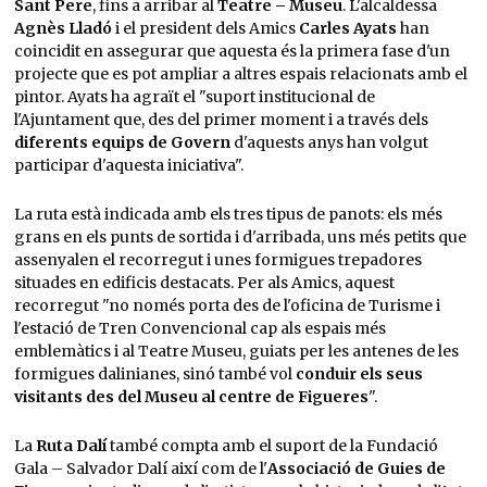
Sant Pere
, fins a arribar al
Teatre – Museu
. L'alcaldessa
Agnès Lladó
i el president dels Amics
Carles Ayats
han
coincidit en assegurar que aquesta és la primera fase d'un
projecte que es pot ampliar a altres espais relacionats amb el
pintor. Ayats ha agraït el "suport institucional de
l'Ajuntament que, des del primer moment i a través dels
diferents equips de Govern
d'aquests anys han volgut
participar d'aquesta iniciativa".
La ruta està indicada amb els tres tipus de panots: els més
grans en els punts de sortida i d'arribada, uns més petits que
assenyalen el recorregut i unes formigues trepadores
situades en edificis destacats. Per als Amics, aquest
recorregut "no només porta des de l'oficina de Turisme i
l'estació de Tren Convencional cap als espais més
emblemàtics i al Teatre Museu, guiats per les antenes de les
formigues dalinianes, sinó també vol
conduir els seus
visitants des del Museu al centre de Figueres
".
La
Ruta Dalí
també compta amb el suport de la Fundació
Gala – Salvador Dalí així com de l'
Associació de Guies de