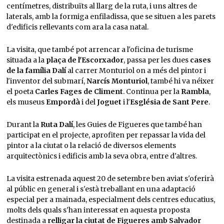
centímetres, distribuïts al llarg de la ruta, i uns altres de
laterals, amb la formiga enfiladissa, que se situen a les parets
d'edificis rellevants com ara la casa natal.
La visita, que també pot arrencar a l'oficina de turisme
situada a la
plaça de l'Escorxador
, passa per les dues
cases
de la família Dalí
al carrer Monturiol on a més del pintor i
l'inventor del submarí,
Narcís Monturiol
, també hi va néixer
el poeta
Carles Fages de Climent
. Continua per la
Rambla
,
els museus
Empordà
i del
Joguet
i l'
Església de Sant Pere
.
Durant la
Ruta Dalí
, les Guies de Figueres que també han
participat en el projecte, aprofiten per repassar la vida del
pintor a la ciutat o la relació de diversos elements
arquitectònics i edificis amb la seva obra, entre d'altres.
La visita estrenada aquest 20 de setembre ben aviat s'oferirà
al públic en general i s'està treballant en una adaptació
especial per a mainada, especialment dels centres educatius,
molts dels quals s'han interessat en aquesta proposta
destinada a
relligar la ciutat de Figueres amb Salvador