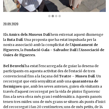
Diapositiva 2 de 4: Els visitants davant l'obra Retrat de Dalí de Xavier Medina-Campeny
20.09.2020
Els
Amics dels Museus Dalí
hem estrenat aquest diumenge
la
Ruta Dalí
. Una proposta que ha estat impulsada per la
nostra associació amb la complicitat de l'
Ajuntament de
Figueres
, la
Fundació Gala – Salvador Dalí
i l'
Associació de
Guies de Figueres
.
Bel Benvehí
ha estat l'encarregada de guiar la desena de
participants en aquesta activitat des de l'estació de tren
convencional fins a la façana del
Teatre – Museu Dalí
. Un
recorregut que està senyalitzat amb una
quarantena de
formigues
que, amb les seves antenes, guien els visitants a
través d'aquest recorregut per la vida de pintor figuerenc
fins a la seva obra més gran i emblemàtica. Aquests panots
tenen tres mides: uns de més grans se situen als punts d'inici
del recorregut i fan 20 centímetres; uns de més petits, de 14