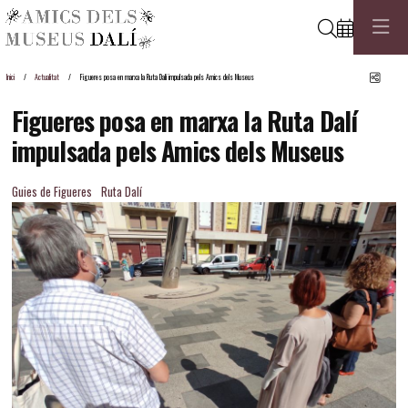
Cerca
Comp
Inici
Actualitat
Figueres posa en marxa la Ruta Dalí impulsada pels Amics dels Museus
Figueres posa en marxa la Ruta Dalí
impulsada pels Amics dels Museus
Guies de Figueres
Ruta Dalí