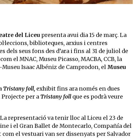
Dalí, Figueres/VEGAP, 2022
atre del Liceu
presenta avui dia 15 de març. La
·leccions, biblioteques, arxius i centres
els seus fons des d’ara i fins al 31 de juliol de
 com el MNAC, Museu Picasso, MACBA, CCB, la
sa-Museu Isaac Albéniz de Camprodon, el
Museu
 a
Tristany foll,
exhibit fins ara només en dues
i Projecte per a
Tristany foll
que es podrà veure
. La representació va tenir lloc al Liceu el 23 de
sine i el Gran Ballet de Montecarlo, Compañía del
t com el vestuari van ser dissenyats per Salvador