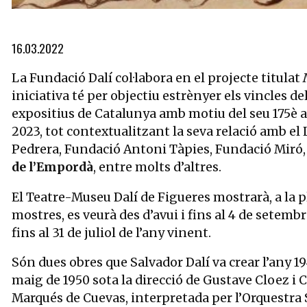
Diapositiva 1 de 2: Estudi per a «Tristany foll», 1944 Tinta sob
16.03.2022
La Fundació Dalí col·labora en el projecte titulat
iniciativa té per objectiu estrènyer els vincles d
expositius de Catalunya amb motiu del seu 175è ani
2023, tot contextualitzant la seva relació amb el L
Pedrera, Fundació Antoni Tàpies, Fundació Miró,
de l’Empordà
, entre molts d’altres.
El Teatre-Museu Dalí de Figueres mostrarà, a la pl
mostres, es veurà des d’avui i fins al 4 de setembre
fins al 31 de juliol de l’any vinent.
Són dues obres que Salvador Dalí va crear l’any 19
maig de 1950 sota la direcció de Gustave Cloez i
Marqués de Cuevas, interpretada per l’Orquestra 