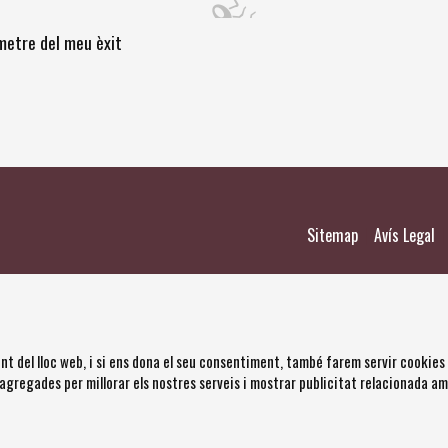
òmetre del meu èxit
|
|
Sitemap
Avís Legal
nt del lloc web, i si ens dona el seu consentiment, també farem servir cookies
 agregades per millorar els nostres serveis i mostrar publicitat relacionada a
s