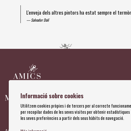
L'enveja dels altres pintors ha estat sempre el term
Salvador Dalí
Diapositiva 1 de 4
Informació sobre cookies
Utilitzem cookies pròpies i de tercers per al correcte funcioname
per recopilar dades de les seves visites per obtenir estadístiques
les seves preferències a partir dels seus hàbits de navegació.
Amics dels Museus Dalí | Pujada del Castell, 28 | 17600 Figuere