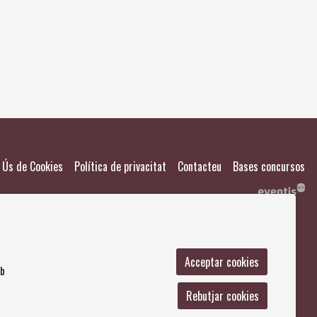
El meu
Salvad
|
|
|
Ús de Cookies
Política de privacitat
Contacteu
Bases concursos
Acceptar cookies
mb
Rebutjar cookies