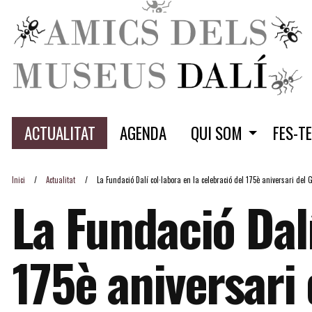
ACTUALITAT
AGENDA
QUI SOM
FES-T
Inici
Actualitat
La Fundació Dalí col·labora en la celebració del 175è aniversari del 
La Fundació Dalí
175è aniversari 