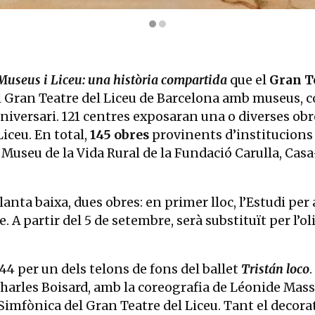
re plafó. 30,4 x 40,4 cm | © Salvador Dalí, Fundació Gala-Salvador 
Museus i Liceu: una història compartida
que el
Gran Te
el Gran Teatre del Liceu de Barcelona amb museus, col
versari. 121 centres exposaran una o diverses obres d
iceu. En total,
145 obres
provinents d’institucions
 Museu de la Vida Rural de la Fundació Carulla, Ca
anta baixa, dues obres: en primer lloc, l’Estudi per
. A partir del 5 de setembre, serà substituït per l’ol
44 per un dels telons de fons del ballet
Tristán loco
 Charles Boisard, amb la coreografia de Léonide Mas
Simfònica del Gran Teatre del Liceu. Tant el decora