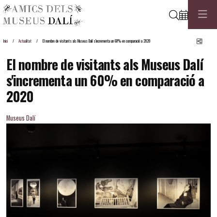
Cerca
Comp
Inici
Actualitat
El nombre de visitants als Museus Dalí s'incrementa un 60% en comparació a 2020
El nombre de visitants als Museus Dalí
s'incrementa un 60% en comparació a
2020
Museus Dalí