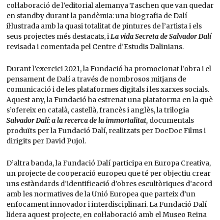
col·laboració de l’editorial alemanya Taschen que van quedar
en standby durant la pandèmia: una biografia de Dalí
il·lustrada amb la quasi totalitat de pintures de l’artista i els
seus projectes més destacats, i
La vida Secreta de Salvador Dalí
revisada i comentada pel Centre d’Estudis Dalinians.
Durant l’exercici 2021, la Fundació ha promocionat l’obra i el
pensament de Dalí a través de nombrosos mitjans de
comunicació i de les plataformes digitals i les xarxes socials.
Aquest any, la Fundació ha estrenat una plataforma en la què
s’ofereix en català, castellà, francès i anglès, la trilogia
Salvador Dalí: a la recerca de la immortalitat,
documentals
produïts per la Fundació Dalí, realitzats per DocDoc Films i
dirigits per David Pujol.
D’altra banda, la Fundació Dalí participa en Europa Creativa,
un projecte de cooperació europeu que té per objectiu crear
uns estàndards d’identificació d’obres escultòriques d’acord
amb les normatives de la Unió Europea que parteix d’un
enfocament innovador i interdisciplinari. La Fundació Dalí
lidera aquest projecte, en col·laboració amb el Museo Reina