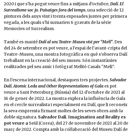
2020 i que s’ha pogut veure fins a mitjans d’octubre,
Dalí. El
Surrealisme soc jo. Paisatges fora del temps
, una selecció de 12
pintures dels anys vint i trenta exposades juntes per primera
vegada, a les quals s’hi sumarien 6 gravats de la sèrie
Memories of Surrealism.
També es manté
Dalí al seu Teatre-Museu vist per “Meli”
. Des
del 24 de setembre es pot veure, a l’espai de l’avant-cripta del
Teatre-Museu, una mostra fotogràfica en què s’observa Dalí
treballant en la creació del seu museu. Són instantànies
realitzades pel seu amic i fotògraf Melitó Casals “Meli”.
En l’escena internacional, destaquen tres projectes.
Salvador
Dalí. Atomic Leda and Other Representations of Gala
es pot
veure a Sant Petersburg (Rússia) del 12 d’octubre de 2021 al
16 de gener de 2022. La mostra explora la influència de Gala
en el cercle surrealista i especialment en Dalí, que li reconeix
la seva empremta firmant moltes de les seves obres amb la
doble signatura.
Salvador Dalí. Imagination and Reality es
pot veure a
Seül (Corea), del 27 de novembre de 2021 al 20 de
març de 2022. Compta amb la col·laboració del Museu Dalí de