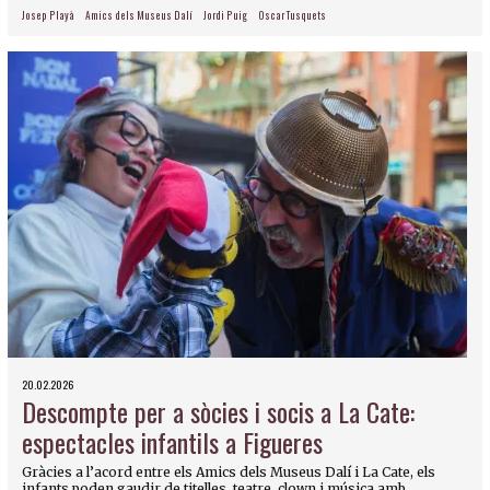
Josep Playà
Amics dels Museus Dalí
Jordi Puig
Oscar Tusquets
20.02.2026
Descompte per a sòcies i socis a La Cate:
espectacles infantils a Figueres
Gràcies a l’acord entre els Amics dels Museus Dalí i La Cate, els
infants poden gaudir de titelles, teatre, clown i música amb