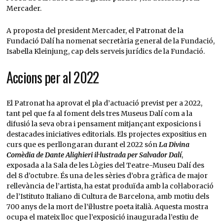
Mercader.
A proposta del president Mercader, el Patronat de la
Fundació Dalí ha nomenat secretària general de la Fundació,
Isabella Kleinjung, cap dels serveis jurídics de la Fundació.
Accions per al 2022
El Patronat ha aprovat el pla d’actuació previst per a 2022,
tant pel que fa al foment dels tres Museus Dalí com a la
difusió la seva obra i pensament mitjançant exposicions i
destacades iniciatives editorials. Els projectes expositius en
curs que es perllongaran durant el 2022 són
La Divina
Comèdia de Dante Alighieri il·lustrada per Salvador Dalí
,
exposada a la Sala de les Lògies del Teatre-Museu Dalí des
del 8 d’octubre. És una de les sèries d’obra gràfica de major
rellevància de l’artista, ha estat produïda amb la col·laboració
de l’Istituto Italiano di Cultura de Barcelona, amb motiu dels
700 anys de la mort de l’il·lustre poeta italià. Aquesta mostra
ocupa el mateix lloc que l’exposició inaugurada l’estiu de