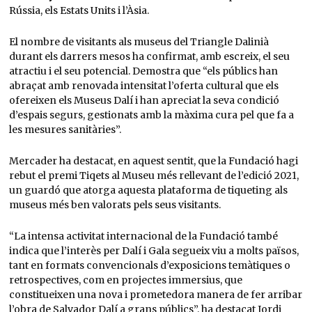
Rússia, els Estats Units i l’Àsia.
El nombre de visitants als museus del Triangle Dalinià
durant els darrers mesos ha confirmat, amb escreix, el seu
atractiu i el seu potencial. Demostra que “els públics han
abraçat amb renovada intensitat l’oferta cultural que els
ofereixen els Museus Dalí i han apreciat la seva condició
d’espais segurs, gestionats amb la màxima cura pel que fa a
les mesures sanitàries”.
Mercader ha destacat, en aquest sentit, que la Fundació hagi
rebut el premi Tiqets al Museu més rellevant de l’edició 2021,
un guardó que atorga aquesta plataforma de tiqueting als
museus més ben valorats pels seus visitants.
“La intensa activitat internacional de la Fundació també
indica que l’interès per Dalí i Gala segueix viu a molts països,
tant en formats convencionals d’exposicions temàtiques o
retrospectives, com en projectes immersius, que
constitueixen una nova i prometedora manera de fer arribar
l’obra de Salvador Dalí a grans públics”, ha destacat Jordi