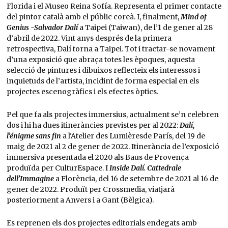
Florida i el Museo Reina Sofía. Representa el primer contacte
del pintor català amb el públic coreà. I, finalment,
Mind of
Genius -Salvador Dalí
a Taipei (Taiwan), de l’1 de gener al 28
d’abril de 2022. Vint anys després de la primera
retrospectiva, Dalí torna a Taipei. Tot i tractar-se novament
d’una exposició que abraça totes les èpoques, aquesta
selecció de pintures i dibuixos reflecteix els interessos i
inquietuds de l’artista, incidint de forma especial en els
projectes escenogràfics i els efectes òptics.
Pel que fa als projectes immersius, actualment se’n celebren
dos i hi ha dues itineràncies previstes per al 2022:
Dalí,
l’énigme sans fin
a l'Atelier des Lumièresde París, del 19 de
maig de 2021 al 2 de gener de 2022. Itinerància de l’exposició
immersiva presentada el 2020 als Baus de Provença
produïda per CulturEspace. I
Inside Dalí. Cattedrale
dell’Immagine
a Florència, del 16 de setembre de 2021 al 16 de
gener de 2022. Produït per Crossmedia, viatjarà
posteriorment a Anvers i a Gant (Bèlgica).
Es reprenen els dos projectes editorials endegats amb