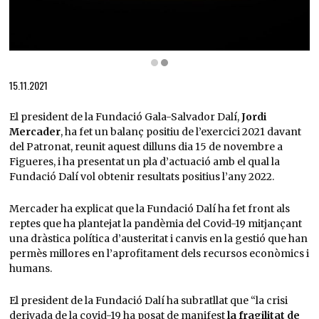
Diapositiva 2 de 2: Dalí al seu Teatre-Museu vist per “Meli”
15.11.2021
El president de la Fundació Gala-Salvador Dalí,
Jordi
Mercader
, ha fet un balanç positiu de l’exercici 2021 davant
del Patronat, reunit aquest dilluns dia 15 de novembre a
Figueres, i ha presentat un pla d’actuació amb el qual la
Fundació Dalí vol obtenir resultats positius l’any 2022.
Mercader ha explicat que la Fundació Dalí ha fet front als
reptes que ha plantejat la pandèmia del Covid-19 mitjançant
una dràstica política d’austeritat i canvis en la gestió que han
permès millores en l’aprofitament dels recursos econòmics i
humans.
El president de la Fundació Dalí ha subratllat que “la crisi
derivada de la covid-19 ha posat de manifest
la fragilitat de