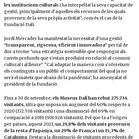
les institucions cultural
s i ha interpel·lat la seva capacitat de
gestió, principalment d’aquelles els recursos de les quals
provenen de la seva pròpia activitat”, com és el cas de la
Fundació Dalí.
Jordi Mercader ha manifestat la necessitat d’una gestió
“transparent, rigorosa, eficient i innovadora”
per tal de
dur a terme “una estratègia sostenible que respongui als
canvis profunds que s’estan produint en relació al consum
cultural i al lleure”. “Cal adaptar la manera com s’ofereixen
els continguts a un públic el comportament del qual ja no
serà el mateix que abans de la pandèmia”, ha assenyalat el
president de la Fundació.
Fins a 30 de setembre,
els Museus Dalí han rebut 275.734
visitants
, xifra que suposa un augment del 60% respecte a
2020 (172.538 visitants) i una disminució del 69% en
comparació a 2019 (901.928 visitants). Pel que fa a l’origen
per països, aquest 2021,
un 29,8% dels visitants provenen
de la resta d’Espanya, un 29% de França i un 15,3% de
Catalunya
. Destaca la disminució de visitants procedents de