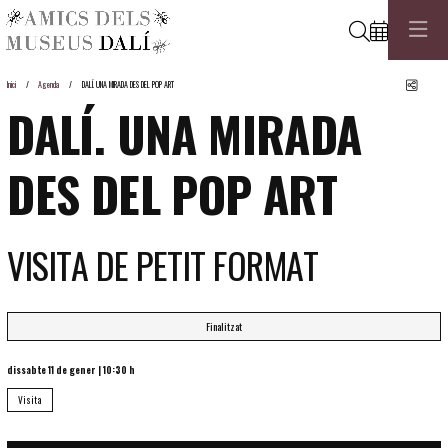
Cerca
Comp
Inici
Agenda
DALÍ. UNA MIRADA DES DEL POP ART
DALÍ. UNA MIRADA
DES DEL POP ART
VISITA DE PETIT FORMAT
Finalitzat
dissabte 11 de gener
|
10:30 h
Visita