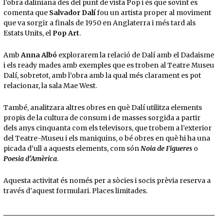
l’obra daliniana des del punt de vista Pop i és que sovint es
comenta que
Salvador Dalí
fou un artista proper al moviment
que va sorgir a finals de 1950 en Anglaterra i més tard als
Estats Units, el
Pop Art
.
Amb
Anna Albó
explorarem la relació de Dalí amb el Dadaisme
i els ready mades amb exemples que es troben al Teatre Museu
Dalí, sobretot, amb l’obra amb la qual més clarament es pot
relacionar, la sala Mae West.
També, analitzara altres obres en què Dalí utilitza elements
propis de la cultura de consum i de masses sorgida a partir
dels anys cinquanta com els televisors, que trobem a l’exterior
del Teatre-Museu i els maniquins, o bé obres en què hi ha una
picada d’ull a aquests elements, com són
Noia de Figueres
o
Poesia d’Amèrica
.
Aquesta activitat és només per a sòcies i socis prèvia reserva a
través d’aquest formulari. Places limitades.