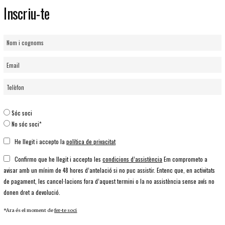
Inscriu-te
Sóc soci
No sóc soci*
He llegit i accepto la
política de privacitat
Confirmo que he llegit i accepto les
condicions d’assistència
Em comprometo a
avisar amb un mínim de 48 hores d’antelació si no puc assistir. Entenc que, en activitats
de pagament, les cancel·lacions fora d’aquest termini o la no assistència sense avís no
donen dret a devolució.
*Ara és el moment de
fer-te soci