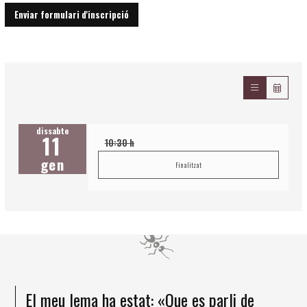
Enviar formulari d'inscripció
dissabte
11
10:30 h
gen
Finalitzat
El meu lema ha estat: «Que es parli de
He