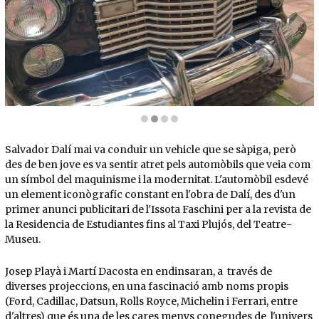
Diapositiva 2 de 4: La instal·lació «Carro Naval. Cadillac Plujós» és una de les referènci
Salvador Dalí mai va conduir un vehicle que se sàpiga, però
des de ben jove es va sentir atret pels automòbils que veia com
un símbol del maquinisme i la modernitat. L'automòbil esdevé
un element iconògrafic constant en l'obra de Dalí, des d'un
primer anunci publicitari de l'Issota Faschini per a la revista de
la Residencia de Estudiantes fins al Taxi Plujós, del Teatre-
Museu.
Josep Playà i Martí Dacosta en endinsaran, a través de
diverses projeccions, en una fascinació amb noms propis
(Ford, Cadillac, Datsun, Rolls Royce, Michelin i Ferrari, entre
d'altres) que és una de les cares menys conegudes de l'univers