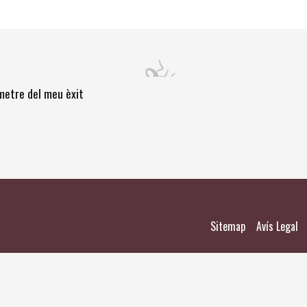
òmetre del meu èxit
|
|
Sitemap
Avís Legal