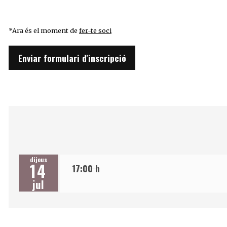
*Ara és el moment de
fer-te soci
Enviar formulari d'inscripció
dijous
14
17:00 h
jul