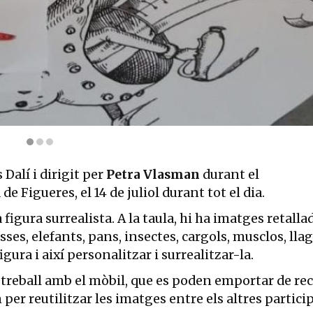
e d’una figura surrealista | © Petra Vlasman
Dalí i dirigit per
Petra Vlasman
durant el
de Figueres, el 14 de juliol durant tot el dia.
figura surrealista. A la taula, hi ha imatges retalla
ses, elefants, pans, insectes, cargols, musclos, llag
gura i així personalitzar i surrealitzar-la.
 treball amb el mòbil, que es poden emportar de rec
per reutilitzar les imatges entre els altres partici