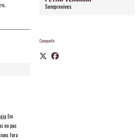
es.
Semprevives
Compartir
ncia
Em
si no puc
cions fora