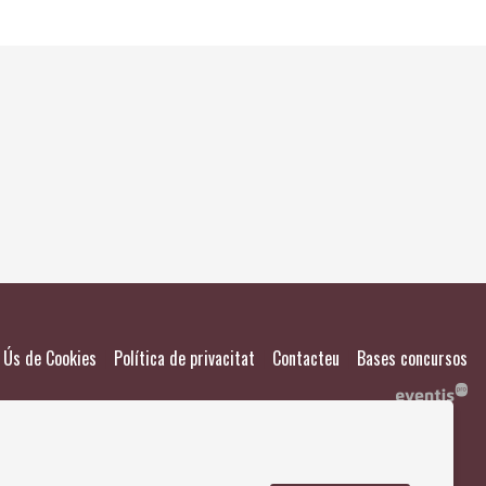
El meu
Salvad
|
|
|
Ús de Cookies
Política de privacitat
Contacteu
Bases concursos