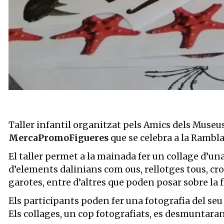
Diapositiva 1 de 3: El taller permetrà a la mainada fer un collag
Taller infantil organitzat pels Amics dels Museus 
MercaPromoFigueres
que se celebra a la Rambla 
El taller permet a la mainada fer un collage d’una 
d’elements dalinians com ous, rellotges tous, cros
garotes, entre d’altres que poden posar sobre la fi
Els participants poden fer una fotografia del seu
Els collages, un cop fotografiats, es desmuntaran 