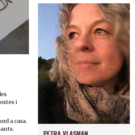
des
ostes i
ord a casa.
pants.
PETRA VLASMAN