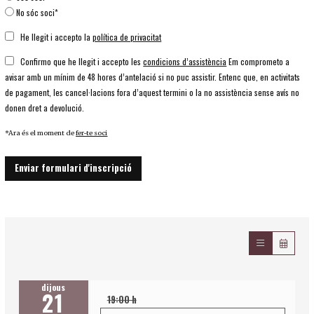
No sóc soci*
He llegit i accepto la
política de privacitat
Confirmo que he llegit i accepto les
condicions d’assistència
Em comprometo a
avisar amb un mínim de 48 hores d’antelació si no puc assistir. Entenc que, en activitats
de pagament, les cancel·lacions fora d’aquest termini o la no assistència sense avís no
donen dret a devolució.
*Ara és el moment de
fer-te soci
Enviar formulari d'inscripció
dijous
21
19:00 h