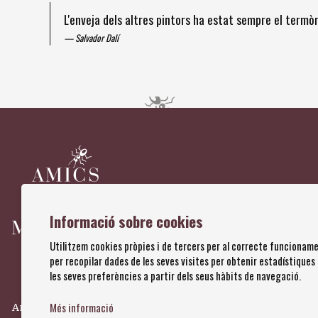
L'enveja dels altres pintors ha estat sempre el term
Salvador Dalí
Diapositiva 1 de 4
Informació sobre cookies
Utilitzem cookies pròpies i de tercers per al correcte funcioname
per recopilar dades de les seves visites per obtenir estadístiques
les seves preferències a partir dels seus hàbits de navegació.
Més informació
Amics dels Museus Dalí | Pujada del Castell, 28 | 17600 Figuere