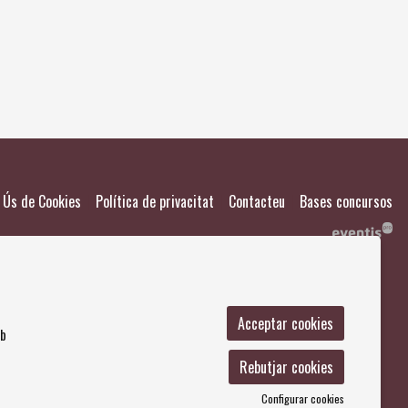
El meu
Salvad
|
|
|
Ús de Cookies
Política de privacitat
Contacteu
Bases concursos
Acceptar cookies
mb
Rebutjar cookies
Configurar cookies