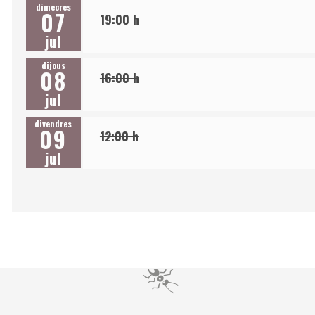
dimecres
07
19:00 h
jul
dijous
08
16:00 h
jul
divendres
09
12:00 h
jul