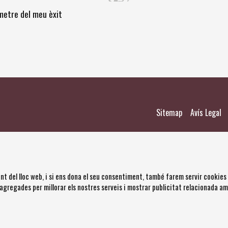
òmetre del meu èxit
|
|
Sitemap
Avís Legal
nt del lloc web, i si ens dona el seu consentiment, també farem servir cookies
 agregades per millorar els nostres serveis i mostrar publicitat relacionada a
s