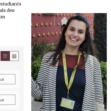
estudiants
als deu
nim
tzat
tzat