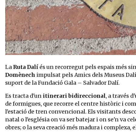
Diapositiva 1 de 1
La
Ruta Dalí
és un recorregut pels espais més sin
Domènech
impulsat pels Amics dels Museus Dalí,
suport de la Fundació Gala – Salvador Dalí.
Es tracta d'un
itinerari bidireccional
, a través
de formigues, que recorre el centre històric i com
l'estació de tren convencional. Els visitants desco
natal o l'església on va ser batejar i on se'n va c
obres; o la seva creació més madura i complexa, e