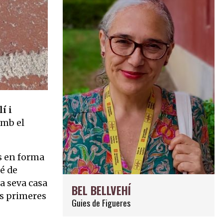
í i
amb el
s en forma
bé de
la seva casa
BEL BELLVEHÍ
les primeres
Guies de Figueres