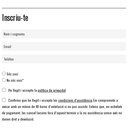
Inscriu-te
Sóc soci
No sóc soci*
He llegit i accepto la
política de privacitat
Confirmo que he llegit i accepto les
condicions d’assistència
Em comprometo a
avisar amb un mínim de 48 hores d’antelació si no puc assistir. Entenc que, en activitats
de pagament, les cancel·lacions fora d’aquest termini o la no assistència sense avís no
donen dret a devolució.