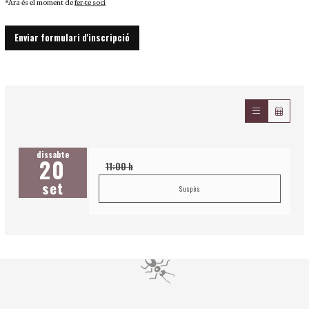
*Ara és el moment de
fer-te soci
Enviar formulari d'inscripció
dissabte
20
11:00 h
set
Suspès