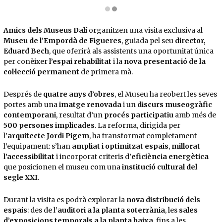
Diapositiva 2 de 2: Àmbits Venerar i Celebrar del renovat Museu de l'Empordà | © Jordi Pu
Amics dels Museus Dalí
organitzen una visita exclusiva al
Museu de l’Empordà de Figueres
, guiada pel seu
director,
Eduard Bech
, que oferirà als assistents una oportunitat única
per conèixer
l’espai rehabilitat
i la
nova presentació de la
col·lecció permanent
de primera mà.
Després de
quatre anys d’obres
, el Museu ha reobert les seves
portes amb una
imatge renovada
i un
discurs museogràfic
contemporani
, resultat d’un
procés participatiu
amb més de
500 persones implicades
. La reforma, dirigida per
l’
arquitecte Jordi Pigem
, ha transformat completament
l’equipament: s’han
ampliat i optimitzat espais
,
millorat
l’accessibilitat
i incorporat criteris d’
eficiència energètica
que posicionen el museu com una
institució cultural del
segle XXI
.
Durant la visita es podrà explorar la
nova distribució dels
espais
: des de l’
auditori a la planta soterrània
, les
sales
d’exposicions temporals a la planta baixa
, fins a les