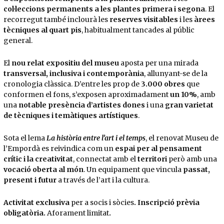
col·leccions permanents a les plantes primera i segona
. El
recorregut també inclourà les
reserves visitables
i les
àrees
tècniques al quart pis
, habitualment tancades al públic
general.
El
nou relat expositiu del museu
aposta per una mirada
transversal, inclusiva i contemporània
, allunyant-se de la
cronologia clàssica. D’entre les prop de
3.000 obres
que
conformen el fons, s’exposen aproximadament
un 10%
, amb
una
notable presència d’artistes dones
i una
gran varietat
de tècniques i temàtiques artístiques
.
Sota el lema
La història entre l’art i el temps
, el renovat Museu de
l’Empordà es reivindica com un
espai per al pensament
crític i la creativitat
, connectat amb el
territori
però amb una
vocació oberta al món
. Un equipament que vincula
passat,
present i futur
a través de l’art i la cultura.
Activitat exclusiva
per a socis i sòcies
. Inscripció prèvia
obligatòria.
Aforament limitat
.