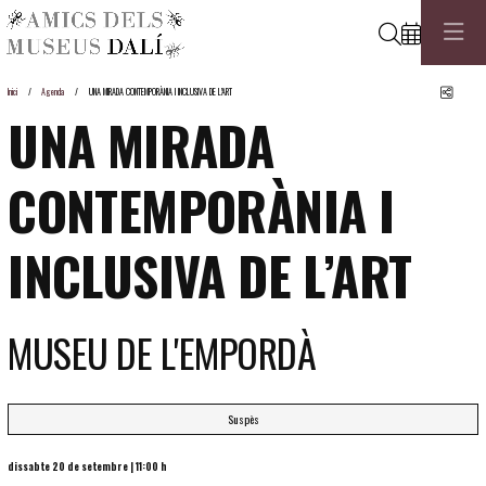
Cerca
Comp
Inici
Agenda
UNA MIRADA CONTEMPORÀNIA I INCLUSIVA DE L’ART
UNA MIRADA
CONTEMPORÀNIA I
INCLUSIVA DE L’ART
MUSEU DE L'EMPORDÀ
Suspès
dissabte 20 de setembre
|
11:00 h