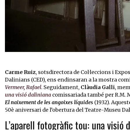
Diapositiva 1 de 2: Salvador Dalí al costat de l’obra L’illa dels
Carme Ruiz
, sotsdirectora de Col·leccions i Exp
Dalinians (CED), ens endinsaran a la mostra com
Vermeer, Rafael
. Seguidament,
Clàudia Galli
, mem
una visió daliniana
comissariada també per R.M. Ma
El naixement de les angoixes líquides
(1932). Aques
50è aniversari de l’obertura del Teatre-Museu Dal
L’aparell fotogràfic tou: una visió 