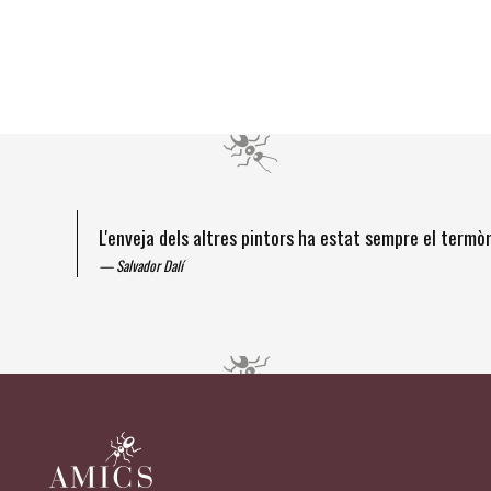
L'enveja dels altres pintors ha estat sempre el term
Salvador Dalí
Diapositiva 1 de 4