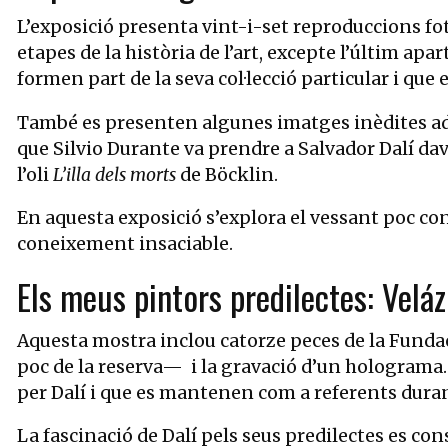
L’exposició presenta vint-i-set reproduccions f
etapes de la història de l’art, excepte l’últim apa
formen part de la seva col·lecció particular i que
També es presenten algunes imatges inèdites adq
que Silvio Durante va prendre a Salvador Dalí dav
l’oli
L’illa dels morts
de Böcklin.
En aquesta exposició s’explora el vessant poc co
coneixement insaciable.
Els meus pintors predilectes: Velá
Aquesta mostra inclou catorze peces de la Fundac
poc de la reserva— i la gravació d’un holograma. 
per Dalí i que es mantenen com a referents durant
La fascinació de Dalí pels seus predilectes es cons