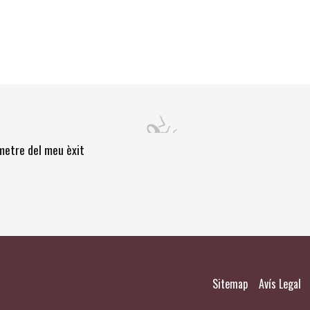
òmetre del meu èxit
|
|
Sitemap
Avís Legal