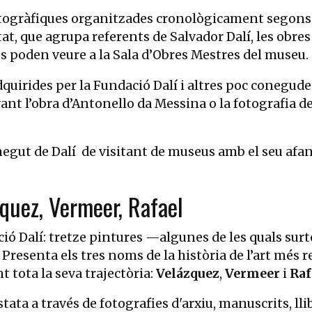
otogràfiques organitzades cronològicament segons 
rtat, que agrupa referents de Salvador Dalí, les obres
 es poden veure a la Sala d’Obres Mestres del museu.
uirides per la Fundació Dalí i altres poc conegude
ant l’obra d’Antonello da Messina o la fotografia d
negut de Dalí de visitant de museus amb el seu afa
zquez, Vermeer, Rafael
ió Dalí: tretze pintures —algunes de les quals sur
Presenta els tres noms de la història de l’art més r
 tota la seva trajectòria:
Velázquez
,
Vermeer
i
Raf
tata a través de fotografies d'arxiu, manuscrits, lli