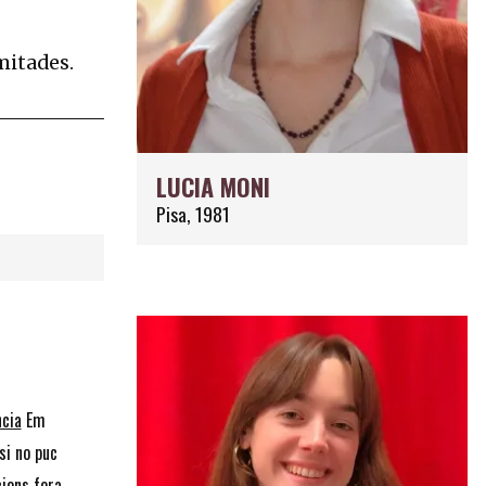
imitades.
LUCIA MONI
Pisa, 1981
ncia
Em
si no puc
cions fora