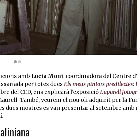
 morts (1880) d’Arnold Böcklin a la reserva del Metropolitan Museum 
osicions amb
Lucia Moni
, coordinadora del Centre d
issariada per totes dues
Els meus pintors predilectes:
bre del CED, ens explicarà l’exposició
L’aparell fotogr
urell. També, veurem el nou oli adquirit per la Fu
tes dues mostres es van presentar al setembre amb 
í.
daliniana