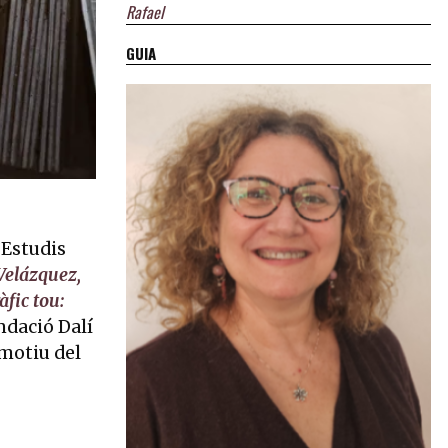
Rafael
GUIA
Nova York, c. 1948 | © Desconegut.
’Estudis
 Velázquez,
àfic tou:
ndació Dalí
motiu del