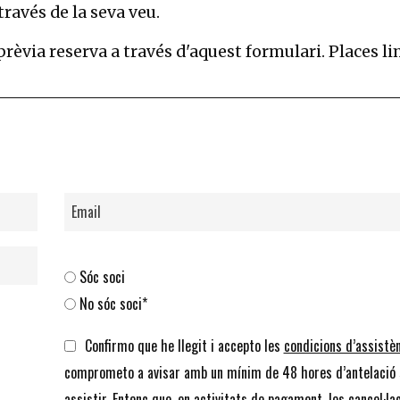
través de la seva veu.
 prèvia reserva a través d'aquest formulari. Places l
Sóc soci
No sóc soci*
Confirmo que he llegit i accepto les
condicions d’assistè
comprometo a avisar amb un mínim de 48 hores d’antelació 
assistir. Entenc que, en activitats de pagament, les cancel·la