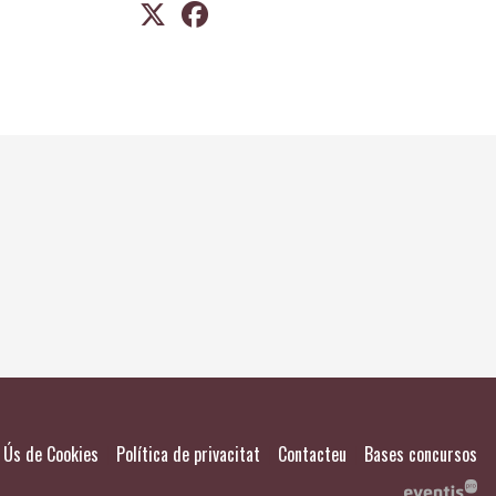
El meu
Salvad
|
|
|
Ús de Cookies
Política de privacitat
Contacteu
Bases concursos