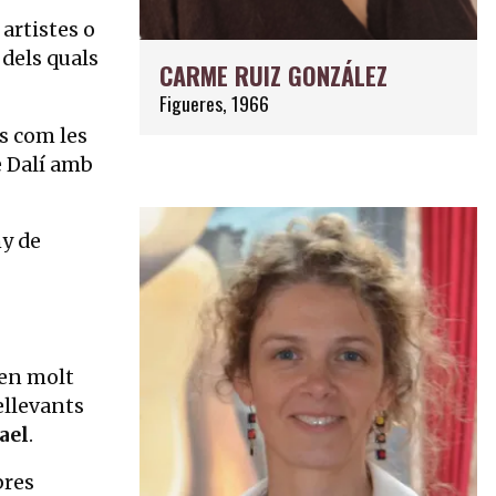
artistes o
 dels quals
CARME RUIZ GONZÁLEZ
Figueres, 1966
s com les
e Dalí amb
ny de
ten molt
ellevants
ael
.
bres