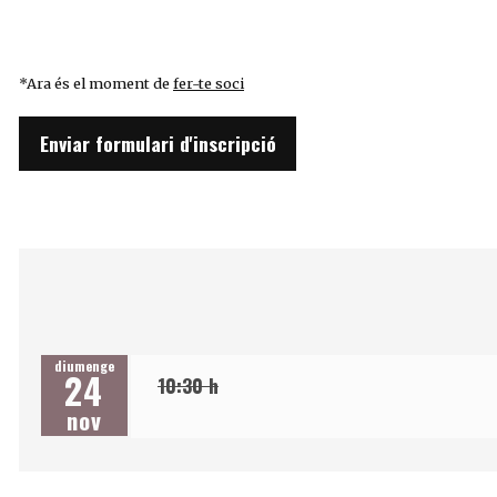
*Ara és el moment de
fer-te soci
Enviar formulari d'inscripció
diumenge
24
10:30 h
nov