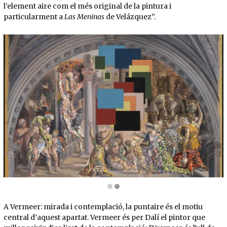
l’element aire com el més original de la pintura i
particularment a
Las Meninas
de Velázquez”.
Diapositiva 2 de 2: Escola d’Atenes i Incendi en el Borgo (obra estereoscòpica) c. 1979 
A Vermeer: mirada i contemplació, la puntaire és el motiu
central d’aquest apartat. Vermeer és per Dalí el pintor que