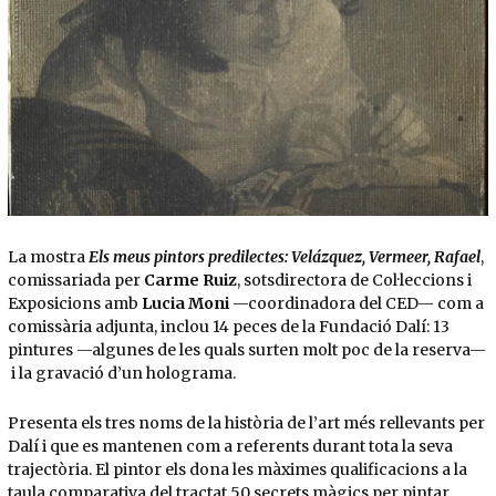
Diapositiva 1 de 1
La mostra
Els meus pintors predilectes: Velázquez, Vermeer, Rafael
,
comissariada per
Carme Ruiz
, sotsdirectora de Col·leccions i
Exposicions amb
Lucia Moni
—coordinadora del CED— com a
comissària adjunta, inclou 14 peces de la Fundació Dalí: 13
pintures —algunes de les quals surten molt poc de la reserva—
i la gravació d’un holograma.
Presenta els tres noms de la història de l’art més rellevants per
Dalí i que es mantenen com a referents durant tota la seva
trajectòria. El pintor els dona les màximes qualificacions a la
taula comparativa del tractat 50 secrets màgics per pintar.