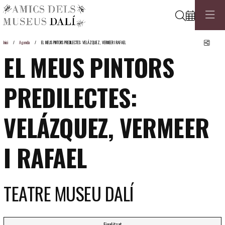
Cerca
Comp
Inici
Agenda
EL MEUS PINTORS PREDILECTES: VELÁZQUEZ, VERMEER I RAFAEL
EL MEUS PINTORS
PREDILECTES:
VELÁZQUEZ, VERMEER
I RAFAEL
TEATRE MUSEU DALÍ
Finalitzat