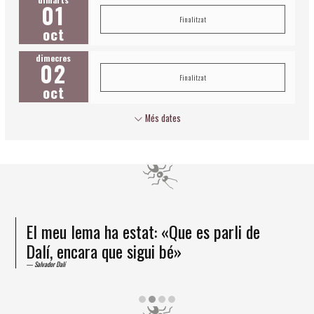
01
Finalitzat
oct
dimecres
02
Finalitzat
oct
Més dates
El meu lema ha estat: «Que es parli de
Dalí, encara que sigui bé»
Salvador Dalí
Diapositiva 2 de 4