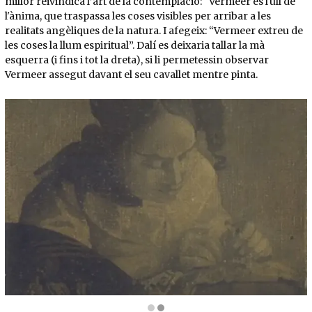
millor reivindica l’art de la contemplació: "Vermeer és l'ull de
l'ànima, que traspassa les coses visibles per arribar a les
realitats angèliques de la natura. I afegeix: “Vermeer extreu de
les coses la llum espiritual”. Dalí es deixaria tallar la mà
esquerra (i fins i tot la dreta), si li permetessin observar
Vermeer assegut davant el seu cavallet mentre pinta.