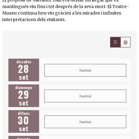
mantingués viu fins i tot després de la seva mort. El Teatre-
Museu continua ben viu gràcies a les mirades i infinites
interpretacions dels visitants.
dissabte
28
Finalitzat
set
diumenge
29
Finalitzat
set
dilluns
30
Finalitzat
set
dimarts