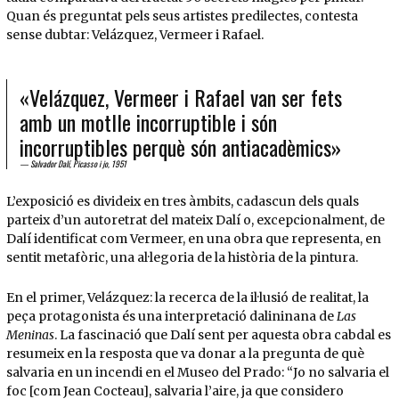
Quan és preguntat pels seus artistes predilectes, contesta
sense dubtar: Velázquez, Vermeer i Rafael.
«Velázquez, Vermeer i Rafael van ser fets
amb un motlle incorruptible i són
incorruptibles perquè són antiacadèmics»
Salvador Dalí, Picasso i jo, 1951
L’exposició es divideix en tres àmbits, cadascun dels quals
parteix d’un autoretrat del mateix Dalí o, excepcionalment, de
Dalí identificat com Vermeer, en una obra que representa, en
sentit metafòric, una al·legoria de la història de la pintura.
En el primer, Velázquez: la recerca de la il·lusió de realitat, la
peça protagonista és una interpretació dalininana de
Las
Meninas
. La fascinació que Dalí sent per aquesta obra cabdal es
resumeix en la resposta que va donar a la pregunta de què
salvaria en un incendi en el Museo del Prado: “Jo no salvaria el
foc [com Jean Cocteau], salvaria l’aire, ja que considero