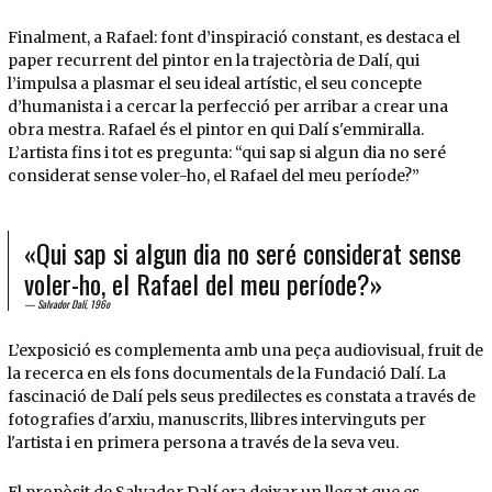
Diapositiva 2 de 2: Còpia de La puntaire de Vermeer c. 1955. Oli sobre tela | © Salvador 
Finalment, a Rafael: font d’inspiració constant, es destaca el
paper recurrent del pintor en la trajectòria de Dalí, qui
l’impulsa a plasmar el seu ideal artístic, el seu concepte
d’humanista i a cercar la perfecció per arribar a crear una
obra mestra. Rafael és el pintor en qui Dalí s'emmiralla.
L’artista fins i tot es pregunta: “qui sap si algun dia no seré
considerat sense voler-ho, el Rafael del meu període?”
«Qui sap si algun dia no seré considerat sense
voler-ho, el Rafael del meu període?»
Salvador Dalí, 196o
L’exposició es complementa amb una peça audiovisual, fruit de
la recerca en els fons documentals de la Fundació Dalí. La
fascinació de Dalí pels seus predilectes es constata a través de
fotografies d'arxiu, manuscrits, llibres intervinguts per
l'artista i en primera persona a través de la seva veu.
El propòsit de Salvador Dalí era deixar un llegat que es