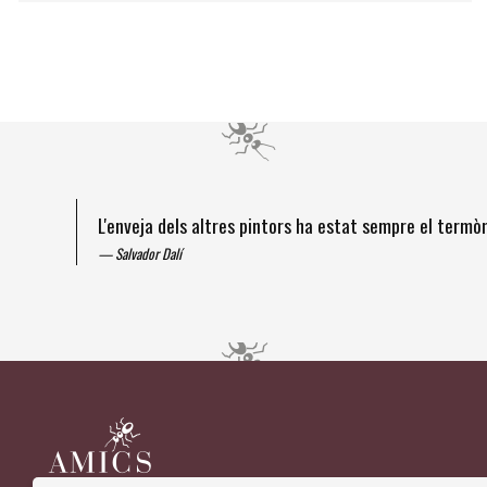
L'enveja dels altres pintors ha estat sempre el term
Salvador Dalí
Diapositiva 1 de 4