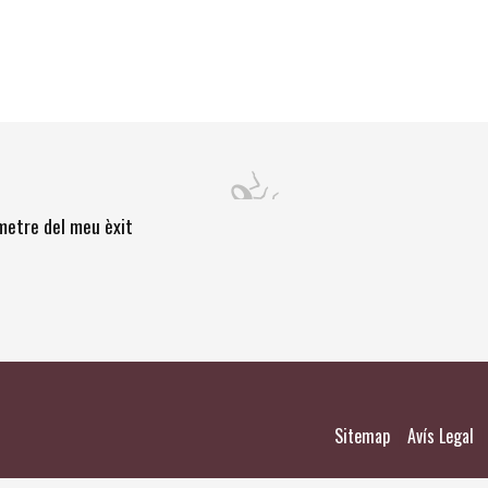
òmetre del meu èxit
|
|
Sitemap
Avís Legal