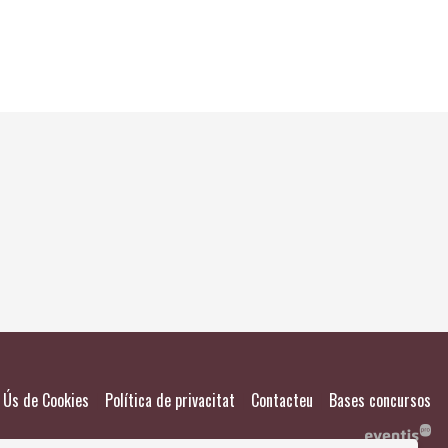
El meu
Salvad
|
|
|
Ús de Cookies
Política de privacitat
Contacteu
Bases concursos