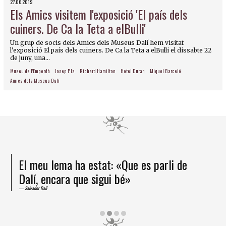
27.06.2019
Els Amics visitem l'exposició 'El país dels
cuiners. De Ca la Teta a elBulli'
Un grup de socis dels Amics dels Museus Dalí hem visitat
l'exposició El país dels cuiners. De Ca la Teta a elBulli el dissabte 22
de juny, una...
Museu de l'Empordà
Josep Pla
Richard Hamilton
Hotel Duran
Miquel Barceló
Amics dels Museus Dalí
El meu lema ha estat: «Que es parli de
Dalí, encara que sigui bé»
Salvador Dalí
Diapositiva 2 de 4