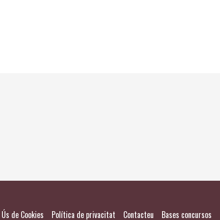
El meu
Salvad
|
|
|
Ús de Cookies
Política de privacitat
Contacteu
Bases concursos