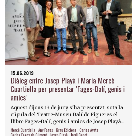
15.06.2019
Diàleg entre Josep Playà i Maria Mercè
Cuartiella per presentar 'Fages-Dalí, genis i
amics'
Aquest dijous 13 de juny s'ha presentat, sota la
cúpula del Teatre-Museu Dalí de Figueres el
llibre Fages-Dalí, genis i amics de Josep Playà...
Mercè Cuartiella
Any Fages
Brau Edicions
Carles Ayats
Carles Fages de Climent
Josep Playà
Jordi Canet