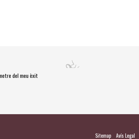
òmetre del meu èxit
|
|
Sitemap
Avís Legal