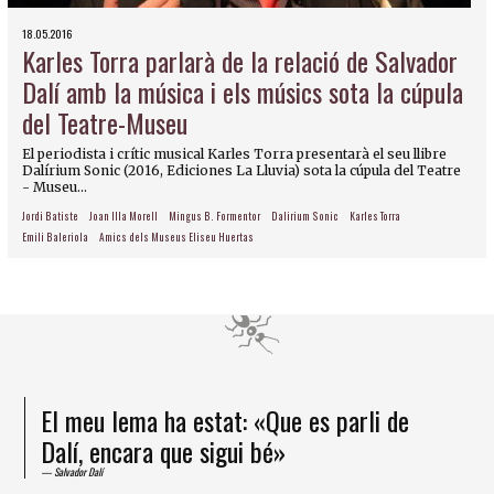
18.05.2016
Karles Torra parlarà de la relació de Salvador
Dalí amb la música i els músics sota la cúpula
del Teatre-Museu
El periodista i crític musical Karles Torra presentarà el seu llibre
Dalírium Sonic (2016, Ediciones La Lluvia) sota la cúpula del Teatre
- Museu...
Jordi Batiste
Joan Illa Morell
Mingus B. Formentor
Dalirium Sonic
Karles Torra
Emili Baleriola
Amics dels Museus Eliseu Huertas
El meu lema ha estat: «Que es parli de
Dalí, encara que sigui bé»
Salvador Dalí