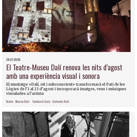
29.07.2026
El Teatre-Museu Dalí renova les nits d’agost
amb una experiència visual i sonora
El muntatge «Dalí, nit i subconscient» transformarà el Pati de les
Lògies de l’1 al 23 d’agost i incorporarà imatges, veus i músiques
vinculades a l’artista
Teatre - Museu Dalí
Fundació Gala - Salvador Dalí