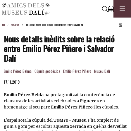
Cerca
Comp
Inici
Actualitat
Nous detalls inèdits sobre la relació entre Emilio Pérez Piñero i Salvador Dalí
Nous detalls inèdits sobre la relació
entre Emilio Pérez Piñero i Salvador
Dalí
Emilio Pérez Belma
Cúpula geodésica
Emilio Pérez Piñero
Museu Dalí
17.11.2019
Emilio Pérez Belda
ha protagonitzat la conferència de
clausura de les activitats celebrades a
Figueres
en
homenatge al seu pare
Emilio Pérez Piñero
i les cúpules.
L'espai sota la cúpula del
Teatre - Museu
s'ha omplert de
gom a gom per escoltar aquesta xerrada en què ha desvetllat