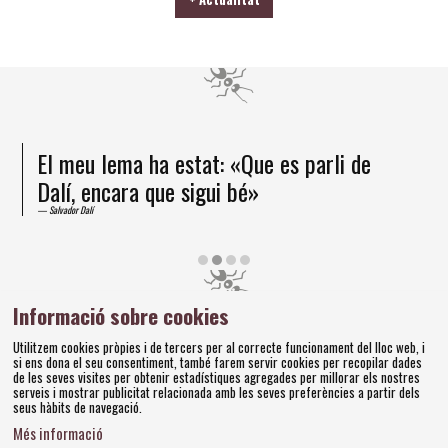
El meu lema ha estat: «Que es parli de
Dalí, encara que sigui bé»
Salvador Dalí
Diapositiva 2 de 4
Informació sobre cookies
Amics dels Museus Dalí | Pujada del Castell, 28 | 17600
Utilitzem cookies pròpies i de tercers per al correcte funcionament del lloc web, i
Figueres
si ens dona el seu consentiment, també farem servir cookies per recopilar dades
Tel. 972 677 520 |
amics@fundaciodali.org
de les seves visites per obtenir estadístiques agregades per millorar els nostres
serveis i mostrar publicitat relacionada amb les seves preferències a partir dels
seus hàbits de navegació.
Sitemap
Avís Legal
Ús de Cookies
Política de privacitat
|
|
|
|
Més informació
Contacteu
Bases concursos
|