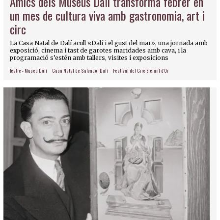
Amics dels Museus Dalí transforma febrer en
un mes de cultura viva amb gastronomia, art i
circ
La Casa Natal de Dalí acull «Dalí i el gust del mar», una jornada amb
exposició, cinema i tast de garotes maridades amb cava, i la
programació s’estén amb tallers, visites i exposicions
Teatre - Museu Dalí
Casa Natal de Salvador Dalí
Festival del Circ Elefant d'Or