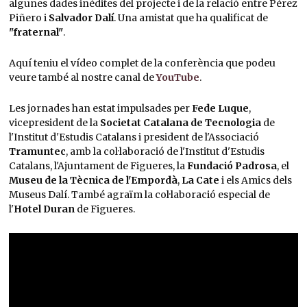
algunes dades inèdites del projecte i de la relació entre Pérez
Piñero i
Salvador Dalí
. Una amistat que ha qualificat de
"fraternal"
.
Aquí teniu el vídeo complet de la conferència que podeu
veure també al nostre canal de
YouTube
.
Les jornades han estat impulsades per
Fede Luque
,
vicepresident de la
Societat Catalana de Tecnologia
de
l'Institut d'Estudis Catalans i president de l'Associació
Tramuntec
, amb la col·laboració de l'Institut d'Estudis
Catalans, l'Ajuntament de Figueres, la
Fundació Padrosa
, el
Museu de la Tècnica de l'Empordà
,
La Cate
i els Amics dels
Museus Dalí. També agraïm la col·laboració especial de
l'
Hotel Duran
de Figueres.