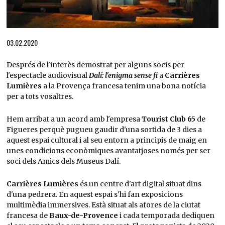
Diapositiva 1 de 1
03.02.2020
Després de l'interès demostrat per alguns socis per
l'espectacle audiovisual
Dalí: l'enigma sense fi
a
Carrières
Lumières
a la Provença francesa tenim una bona notícia
per a tots vosaltres.
Hem arribat a un acord amb l'empresa
Tourist Club 65
de
Figueres perquè pugueu gaudir d'una sortida de 3 dies a
aquest espai cultural i al seu entorn a principis de maig en
unes condicions econòmiques avantatjoses només per ser
soci dels Amics dels Museus Dalí.
Carrières Lumières
és un centre d'art digital situat dins
d'una pedrera. En aquest espai s'hi fan exposicions
multimèdia immersives. Està situat als afores de la ciutat
francesa de
Baux-de-Provence
i cada temporada dediquen