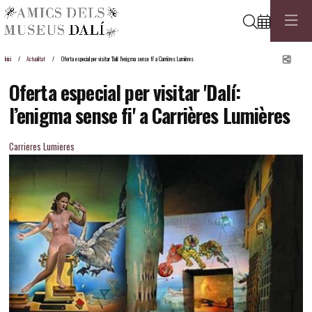
Cerca
Comp
Inici
Actualitat
Oferta especial per visitar 'Dalí: l’enigma sense fi' a Carrières Lumières
Oferta especial per visitar 'Dalí:
l’enigma sense fi' a Carrières Lumières
Carrieres Lumieres