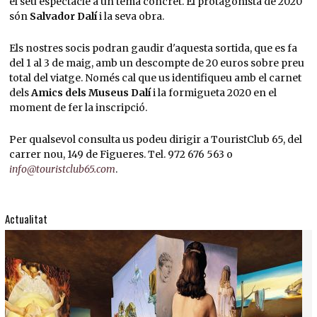
el seu espectacle a un tema concret. El protagonista de 2020
són
Salvador Dalí
i la seva obra.
Els nostres socis podran gaudir d'aquesta sortida, que es fa
del 1 al 3 de maig, amb un descompte de 20 euros sobre preu
total del viatge. Només cal que us identifiqueu amb el carnet
dels
Amics dels Museus Dalí
i la formigueta 2020 en el
moment de fer la inscripció.
Per qualsevol consulta us podeu dirigir a TouristClub 65, del
carrer nou, 149 de Figueres. Tel. 972 676 563 o
info@touristclub65.com
.
Actualitat