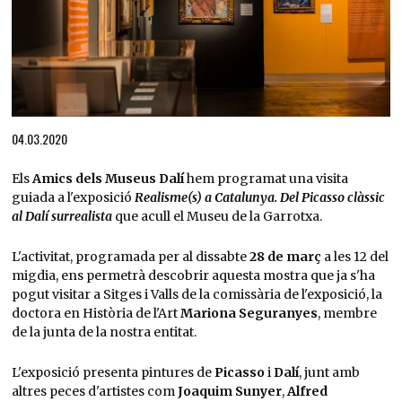
Diapositiva 1 de 1
04.03.2020
Els
Amics dels Museus Dalí
hem programat una visita
guiada a l'exposició
Realisme(s) a Catalunya. Del Picasso clàssic
al Dalí surrealista
que acull el Museu de la Garrotxa.
L'activitat, programada per al dissabte
28 de març
a les 12 del
migdia, ens permetrà descobrir aquesta mostra que ja s'ha
pogut visitar a Sitges i Valls de la comissària de l'exposició, la
doctora en Història de l'Art
Mariona Seguranyes
, membre
de la junta de la nostra entitat.
L'exposició presenta pintures de
Picasso
i
Dalí
, junt amb
altres peces d'artistes com
Joaquim Sunyer
,
Alfred