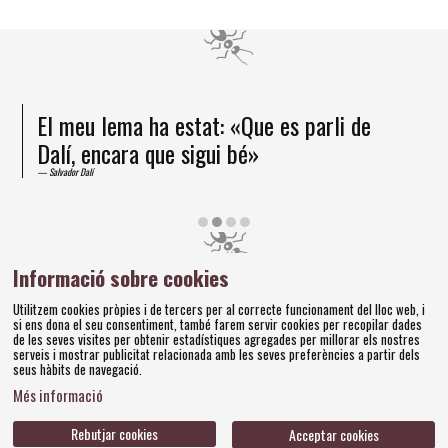
El meu lema ha estat: «Que es parli de
Dalí, encara que sigui bé»
Salvador Dalí
Diapositiva 2 de 4
Informació sobre cookies
Amics dels Museus Dalí | Pujada del Castell, 28 | 17600
Utilitzem cookies pròpies i de tercers per al correcte funcionament del lloc web, i
Figueres
si ens dona el seu consentiment, també farem servir cookies per recopilar dades
Tel. 972 677 520 |
amics@fundaciodali.org
de les seves visites per obtenir estadístiques agregades per millorar els nostres
serveis i mostrar publicitat relacionada amb les seves preferències a partir dels
seus hàbits de navegació.
Sitemap
Avís Legal
Ús de Cookies
Política de privacitat
|
|
|
|
Més informació
Contacteu
Bases concursos
|
Rebutjar cookies
Acceptar cookies