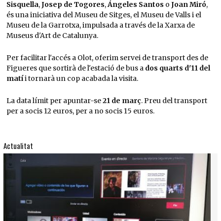
Sisquella
,
Josep de Togores
,
Ángeles Santos
o
Joan Miró
,
és una iniciativa del Museu de Sitges, el Museu de Valls i el
Museu de la Garrotxa, impulsada a través de la Xarxa de
Museus d'Art de Catalunya.
Per facilitar l'accés a Olot, oferim servei de transport des de
Figueres que sortirà de l'estació de bus a
dos quarts d'11 del
matí
i tornarà un cop acabada la visita.
La data límit per apuntar-se
21 de març
. Preu del transport
per a socis 12 euros, per a no socis 15 euros.
Actualitat