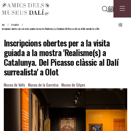
Cerca
Comp
Inici
Actualitat
Inscripcions obertes per a la visita guiada a la mostra 'Realisme(s) a Catalunya. Del Picasso clàssic al Dalí surrealista' a Olot
Inscripcions obertes per a la visita
guiada a la mostra 'Realisme(s) a
Catalunya. Del Picasso clàssic al Dalí
surrealista' a Olot
Museu de Valls
Museu de la Garrotxa
Museu de Sitges