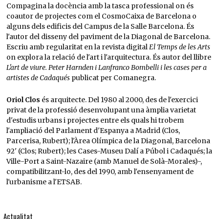
Compagina la docència amb la tasca professional on és
coautor de projectes com el CosmoCaixa de Barcelona o
alguns dels edificis del Campus de la Salle Barcelona. És
l'autor del disseny del paviment de la Diagonal de Barcelona.
Escriu amb regularitat en la revista digital
El Temps de les Arts
on explora la relació de l'art i l'arquitectura. És autor del llibre
L'art de viure. Peter Harnden i Lanfranco Bombelli i les cases per a
artistes de Cadaqués
publicat per Comanegra.
Oriol Clos
és arquitecte. Del 1980 al 2000, des de l'exercici
privat de la professió desenvolupant una àmplia varietat
d'estudis urbans i projectes entre els quals hi trobem
l'ampliació del Parlament d'Espanya a Madrid (Clos,
Parcerisa, Rubert); l'Àrea Olímpica de la Diagonal, Barcelona
92' (Clos; Rubert); les Cases-Museu Dalí a Púbol i Cadaqués; la
Ville-Port a Saint-Nazaire (amb Manuel de Solà-Morales)-,
compatibilitzant-lo, des del 1990, amb l'ensenyament de
l'urbanisme a l'ETSAB.
Actualitat