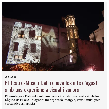
29.07.2026
El Teatre-Museu Dalí renova les nits d’agost
amb una experiència visual i sonora
El muntatge «Dalí, nit i subconscient» transformarà el Pati de les
Lògies de l’1 al 23 d’agost i incorporarà imatges, veus i músiques
vinculades a l’artista