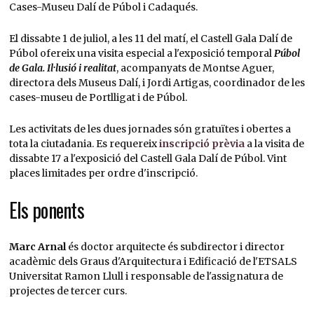
Cases-Museu Dalí de Púbol i Cadaqués.
El dissabte 1 de juliol, a les 11 del matí, el Castell Gala Dalí de
Púbol ofereix una visita especial a l'exposició temporal
Púbol
de Gala. Il·lusió i realitat
, acompanyats de Montse Aguer,
directora dels Museus Dalí, i Jordi Artigas, coordinador de les
cases-museu de Portlligat i de Púbol.
Les activitats de les dues jornades són gratuïtes i obertes a
tota la ciutadania. Es requereix
inscripció prèvia
a la visita de
dissabte 17 a l'exposició del Castell Gala Dalí de Púbol. Vint
places limitades per ordre d'inscripció.
Els ponents
Marc Arnal
és doctor arquitecte és subdirector i director
acadèmic dels Graus d'Arquitectura i Edificació de l'ETSALS
Universitat Ramon Llull i responsable de l'assignatura de
projectes de tercer curs.