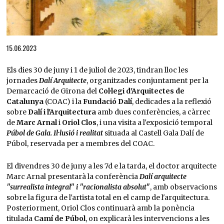
Diapositiva 1 de 1
15.06.2023
Els dies 30 de juny i 1 de juliol de 2023, tindran lloc les
jornades
Dalí Arquitecte
, organitzades conjuntament per la
Demarcació de Girona del
Col·legi d'Arquitectes de
Catalunya
(COAC) i la
Fundació Dalí
, dedicades a la reflexió
sobre
Dalí i l'Arquitectura
amb dues conferències, a càrrec
de
Marc Arnal
i
Oriol Clos
, i una visita a l'exposició temporal
Púbol de Gala. Il·lusió i realitat
situada al Castell Gala Dalí de
Púbol, reservada per a membres del COAC.
El divendres 30 de juny a les 7d e la tarda, el doctor arquitecte
Marc Arnal presentarà la conferència
Dalí arquitecte
"surrealista integral" i "racionalista absolut"
, amb observacions
sobre la figura de l'artista total en el camp de l'arquitectura.
Posteriorment, Oriol Clos continuarà amb la ponència
titulada
Camí de Púbol
, on explicarà les intervencions a les