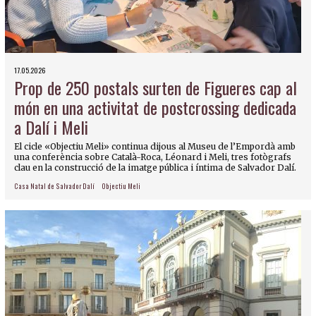
17.05.2026
Prop de 250 postals surten de Figueres cap al
món en una activitat de postcrossing dedicada
a Dalí i Meli
El cicle «Objectiu Meli» continua dijous al Museu de l’Empordà amb
una conferència sobre Català-Roca, Léonard i Meli, tres fotògrafs
clau en la construcció de la imatge pública i íntima de Salvador Dalí.
Casa Natal de Salvador Dalí
Objectiu Meli