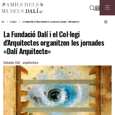
Cerca
Comp
Inici
Actualitat
La Fundació Dalí i el Col·legi d'Arquitectes organitzen les jornades «Dalí Arquitecte»
La Fundació Dalí i el Col·legi
d'Arquitectes organitzen les jornades
«Dalí Arquitecte»
Salvador Dalí
arquitectura