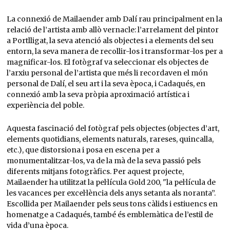
La connexió de Mailaender amb Dalí rau principalment en la
relació de l’artista amb allò vernacle: l’arrelament del pintor
a Portlligat, la seva atenció als objectes i a elements del seu
entorn, la seva manera de recollir-los i transformar-los per a
magnificar-los. El fotògraf va seleccionar els objectes de
l’arxiu personal de l’artista que més li recordaven el món
personal de Dalí, el seu art i la seva època, i Cadaqués, en
connexió amb la seva pròpia aproximació artística i
experiència del poble.
Aquesta fascinació del fotògraf pels objectes (objectes d’art,
elements quotidians, elements naturals, rareses, quincalla,
etc.), que distorsiona i posa en escena per a
monumentalitzar-los, va de la mà de la seva passió pels
diferents mitjans fotogràfics. Per aquest projecte,
Mailaender ha utilitzat la pel·lícula Gold 200, "la pel·lícula de
les vacances per excel·lència dels anys setanta als noranta”.
Escollida per Mailaender pels seus tons càlids i estiuencs en
homenatge a Cadaqués, també és emblemàtica de l’estil de
vida d’una època.