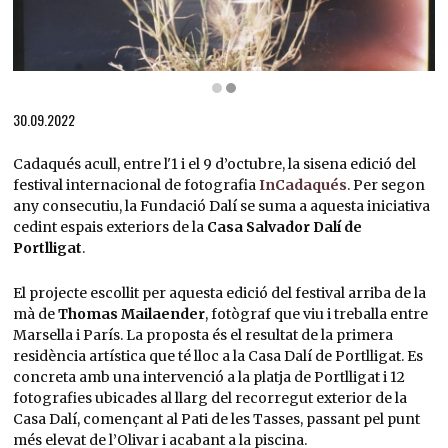
Diapositiva 2 de 2: Residència artística InCadaqués 2022 | © Thomas Mailaender
30.09.2022
Cadaqués acull, entre l'1 i el 9 d’octubre, la sisena edició del
festival internacional de fotografia
InCadaqués
. Per segon
any consecutiu, la Fundació Dalí se suma a aquesta iniciativa
cedint espais exteriors de la
Casa Salvador Dalí de
Portlligat
.
El projecte escollit per aquesta edició del festival arriba de la
mà de
Thomas Mailaender
, fotògraf que viu i treballa entre
Marsella i París. La proposta és el resultat de la primera
residència artística que té lloc a la Casa Dalí de Portlligat. Es
concreta amb una intervenció a la platja de Portlligat i 12
fotografies ubicades al llarg del recorregut exterior de la
Casa Dalí, començant al Pati de les Tasses, passant pel punt
més elevat de l’Olivar i acabant a la piscina.