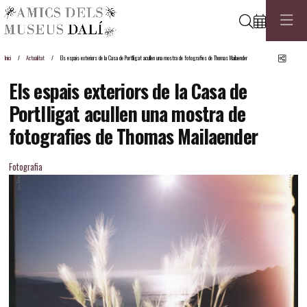
Cerca
Comp
Inici
Actualitat
Els espais exteriors de la Casa de Portlligat acullen una mostra de fotografies de Thomas Mailaender
Els espais exteriors de la Casa de
Portlligat acullen una mostra de
fotografies de Thomas Mailaender
Fotografia