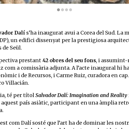
 | © © Salvador Dalí, Fundació Gala-Salvador Dalí, Figueres/SACK, 2
vador Dalí
s’ha inaugurat avui a Corea del Sud. La 
P), un edifici dissenyat per la prestigiosa arquite
 de Seül.
spectiva prestant
42 obres del seu fons
, i assumint-
 com a comissària adjunta. A l’acte inaugural hi han
conòmic i de Recursos, i Carme Ruiz, curadora en ca
o Villacián.
, té per títol
Salvador Dalí: Imagination and Reality
 aquest país asiàtic, participant en una àmplia ret
a.
est com Dalí sosté que l’art ha de dominar les nostr