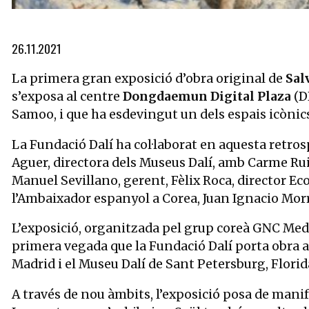
Diapositiva 1 de 4: Banyistes des Llaner, 1923, de Salvador Dalí
26.11.2021
La primera gran exposició d’obra original de
Sal
s’exposa al centre
Dongdaemun Digital Plaza
(DD
Samoo, i que ha esdevingut un dels espais icònics
La Fundació Dalí ha col·laborat en aquesta retro
Aguer, directora dels Museus Dalí, amb Carme Ruiz
Manuel Sevillano, gerent, Fèlix Roca, director E
l’Ambaixador espanyol a Corea, Juan Ignacio Morr
L’exposició, organitzada pel grup coreà GNC Media
primera vegada que la Fundació Dalí porta obra a
Madrid i el Museu Dalí de Sant Petersburg, Florid
A través de nou àmbits, l’exposició posa de manif