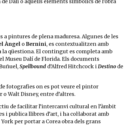
a de Dalí o aquells elements simbòlics de l’obra
ns a pintures de plena maduresa. Algunes de les
l Àngel
o
Bernini
, es contextualitzen amb
ra la qüestiona. El contingut es completa amb
pel Museu Dalí de Florida. Els documents
 Buñuel,
Spellbound
d’Alfred Hitchcock i
Destino
de
e fotografies on es pot veure el pintor
o Walt Disney, entre d’altres.
 de facilitar l’intercanvi cultural en l’àmbit
i publica llibres d’art, i ha col·laborat amb
York per portar a Corea obra dels grans