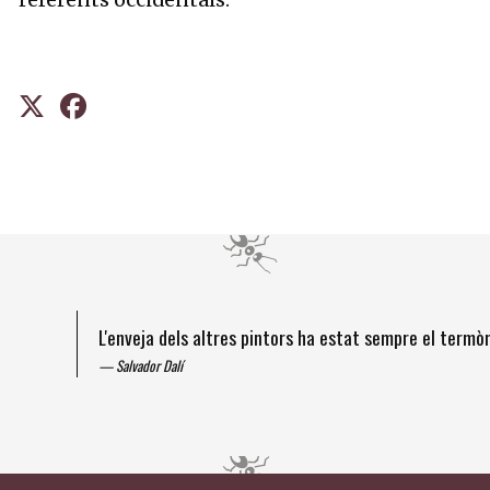
referents occidentals.
L'enveja dels altres pintors ha estat sempre el term
Salvador Dalí
Diapositiva 1 de 4