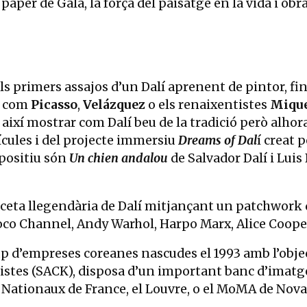
paper de Gala, la força del paisatge en la vida i obr
ls primers assajos d’un Dalí aprenent de pintor, fi
s com
Picasso
,
Velázquez
o els renaixentistes
Mique
 així mostrar com Dalí beu de la tradició però alho
·lícules i del projecte immersiu
Dreams of Dal
í creat 
xpositiu són
Un chien andalou
de Salvador Dalí i Luis
aceta llegendària de Dalí mitjançant un patchwork d
co Channel, Andy Warhol, Harpo Marx, Alice Cooper 
d’empreses coreanes nascudes el 1993 amb l’objectiu
tistes (SACK), disposa d’un important banc d’imatges 
ationaux de France, el Louvre, o el MoMA de Nova 