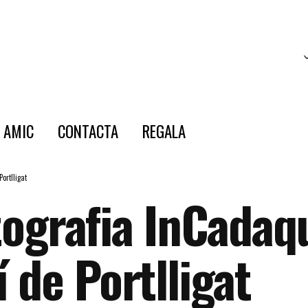
E AMIC
CONTACTA
REGALA
ortlligat
otografia InCadaq
 de Portlligat