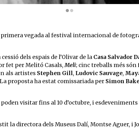
| © © Melito? Casals “Meli” Drets d'imatge de Salvador Dali? reserv
 primera vegada al festival internacional de fotogr
 cessió dels espais de l’Olivar de la
Casa Salvador Da
or fet per Melitó Casals,
Meli
; cinc treballs més són 
en als artistes
Stephen Gill
,
Ludovic Sauvage
,
Maya
 La proposta ha estat comissariada per
Simon Bake
 poden visitar fins al 10 d’octubre, i esdeveniments 
istit la directora dels Museus Dalí, Montse Aguer, i 