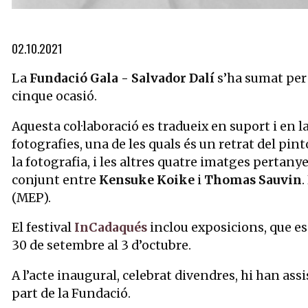
Diapositiva 1 de 2: Dalí en els Jardins de la Casa de Portlligat 
02.10.2021
La
Fundació Gala - Salvador Dalí
s’ha sumat per
cinque ocasió.
Aquesta col·laboració es tradueix en suport i en la
fotografies, una de les quals és un retrat del pint
la fotografia, i les altres quatre imatges pertany
conjunt entre
Kensuke Koike
i
Thomas Sauvin
.
(MEP).
El festival
InCadaqués
inclou exposicions, que es
30 de setembre al 3 d’octubre.
A l’acte inaugural, celebrat divendres, hi han ass
part de la Fundació.