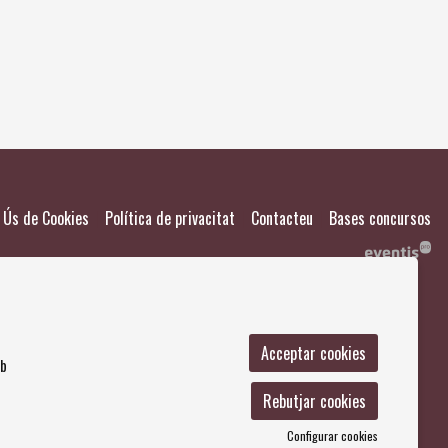
El meu
Salvad
|
|
|
Ús de Cookies
Política de privacitat
Contacteu
Bases concursos
Acceptar cookies
mb
Rebutjar cookies
Configurar cookies