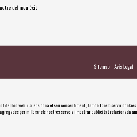
òmetre del meu èxit
|
|
Sitemap
Avís Legal
nt del lloc web, i si ens dona el seu consentiment, també farem servir cookies
 agregades per millorar els nostres serveis i mostrar publicitat relacionada a
s