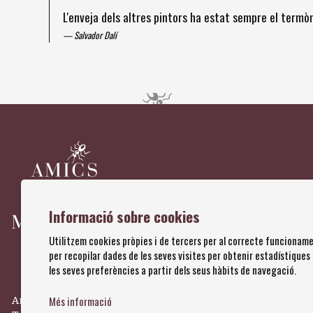
L'enveja dels altres pintors ha estat sempre el term
Salvador Dalí
Diapositiva 1 de 4
Informació sobre cookies
Utilitzem cookies pròpies i de tercers per al correcte funcioname
per recopilar dades de les seves visites per obtenir estadístiques
les seves preferències a partir dels seus hàbits de navegació.
Més informació
Amics dels Museus Dalí | Pujada del Castell, 28 | 17600 Figuere