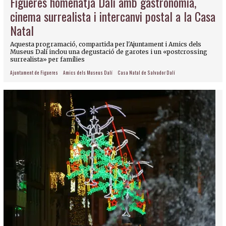
Figueres homenatja Dalí amb gastronomia,
cinema surrealista i intercanvi postal a la Casa
Natal
Aquesta programació, compartida per l'Ajuntament i Amics dels
Museus Dalí inclou una degustació de garotes i un «postcrossing
surrealista» per famílies
Ajuntament de Figueres
Amics dels Museus Dalí
Casa Natal de Salvador Dalí