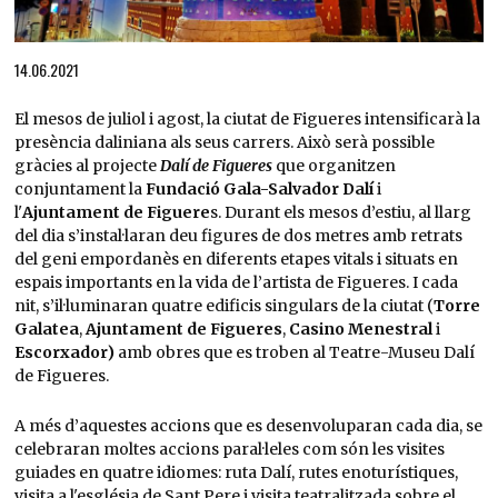
Diapositiva 1 de 1
14.06.2021
El mesos de juliol i agost, la ciutat de Figueres intensificarà la
presència daliniana als seus carrers. Això serà possible
gràcies al projecte
Dalí de Figueres
que organitzen
conjuntament la
Fundació Gala-Salvador Dalí
i
l'
Ajuntament de Figuere
s. Durant els mesos d’estiu, al llarg
del dia s’instal·laran deu figures de dos metres amb retrats
del geni empordanès en diferents etapes vitals i situats en
espais importants en la vida de l’artista de Figueres. I cada
nit, s’il·luminaran quatre edificis singulars de la ciutat (
Torre
Galatea
,
Ajuntament de Figueres
,
Casino Menestral
i
Escorxador)
amb obres que es troben al Teatre-Museu Dalí
de Figueres.
A més d’aquestes accions que es desenvoluparan cada dia, se
celebraran moltes accions paral·leles com són les visites
guiades en quatre idiomes: ruta Dalí, rutes enoturístiques,
visita a l'església de Sant Pere i visita teatralitzada sobre el