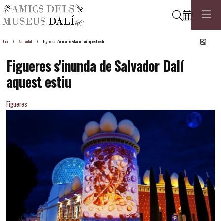
Cerca
Comp
Inici
Actualitat
Figueres s'inunda de Salvador Dalí aquest estiu
Figueres s'inunda de Salvador Dalí
aquest estiu
Figueres