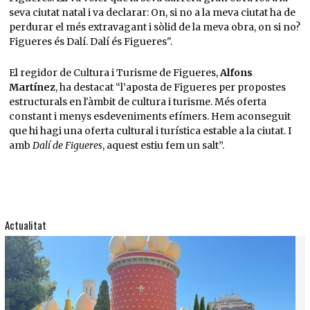
seva ciutat natal i va declarar: On, si no a la meva ciutat ha de
perdurar el més extravagant i sòlid de la meva obra, on si no?
Figueres és Dalí. Dalí és Figueres".
El regidor de Cultura i Turisme de Figueres,
Alfons
Martínez
, ha destacat “l’aposta de Figueres per propostes
estructurals en l'àmbit de cultura i turisme. Més oferta
constant i menys esdeveniments efímers. Hem aconseguit
que hi hagi una oferta cultural i turística estable a la ciutat. I
amb
Dalí de Figueres
, aquest estiu fem un salt”.
Actualitat