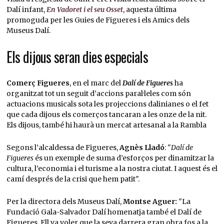
Dalí infant,
En Vadoret i el seu Osset
, aquesta última
promoguda per les Guies de Figueres i els Amics dels
Museus Dalí.
Els dijous seran dies especials
Comerç Figueres
, en el marc del
Dalí de Figueres
ha
organitzat tot un seguit d’accions paral·leles com són
actuacions musicals sota les projeccions dalinianes o el fet
que cada dijous els comerços tancaran a les onze de la nit.
Els dijous, també hi haurà un mercat artesanal a la Rambla
Segons l’alcaldessa de Figueres,
Agnès Lladó
: "
Dalí de
Figueres
és un exemple de suma d’esforços per dinamitzar la
cultura, l’economia i el turisme a la nostra ciutat. I aquest és el
camí després de la crisi que hem patit".
Per la directora dels Museus Dalí,
Montse Aguer:
"La
Fundació Gala-Salvador Dalí homenatja també el Dalí de
Figueres. Ell va voler que la seva darrera gran obra fos a la