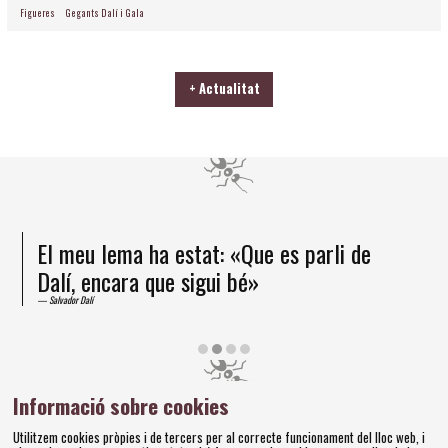
Figueres
Gegants Dalí i Gala
+ Actualitat
El meu lema ha estat: «Que es parli de
Dalí, encara que sigui bé»
Salvador Dalí
Diapositiva 2 de 4
Informació sobre cookies
Amics dels Museus Dalí | Pujada del Castell, 28 | 17600
Utilitzem cookies pròpies i de tercers per al correcte funcionament del lloc web, i
Figueres