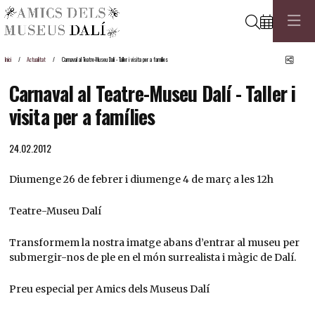
Cerca
Comp
Inici
Actualitat
Carnaval al Teatre-Museu Dalí - Taller i visita per a famílies
Carnaval al Teatre-Museu Dalí - Taller i
visita per a famílies
24.02.2012
Diumenge 26 de febrer i diumenge 4 de març a les 12h
Teatre-Museu Dalí
Transformem la nostra imatge abans d’entrar al museu per
submergir-nos de ple en el món surrealista i màgic de Dalí.
Preu especial per Amics dels Museus Dalí