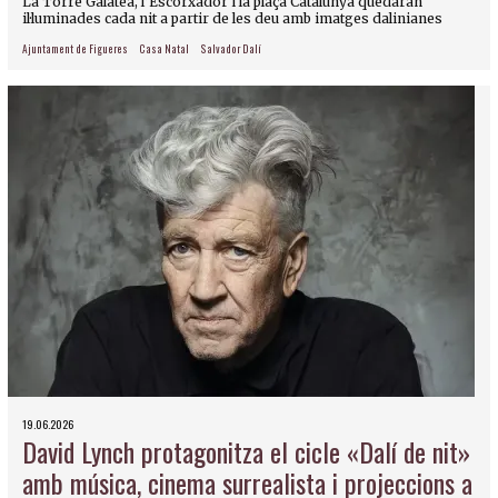
La Torre Galatea, l’Escorxador i la plaça Catalunya quedaran
il·luminades cada nit a partir de les deu amb imatges dalinianes
Ajuntament de Figueres
Casa Natal
Salvador Dalí
19.06.2026
David Lynch protagonitza el cicle «Dalí de nit»
amb música, cinema surrealista i projeccions a