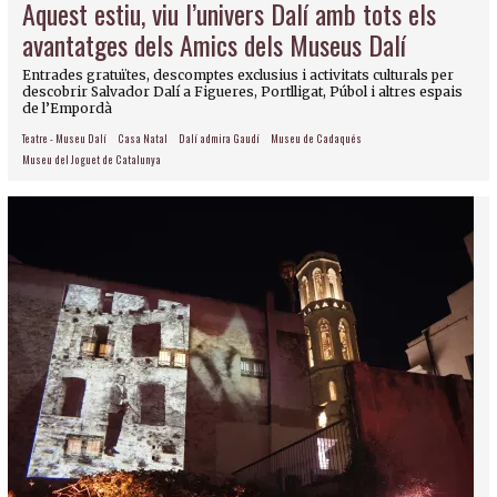
Aquest estiu, viu l’univers Dalí amb tots els
avantatges dels Amics dels Museus Dalí
Entrades gratuïtes, descomptes exclusius i activitats culturals per
descobrir Salvador Dalí a Figueres, Portlligat, Púbol i altres espais
de l’Empordà
Teatre - Museu Dalí
Casa Natal
Dalí admira Gaudí
Museu de Cadaqués
Museu del Joguet de Catalunya