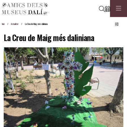
Cerca
Comp
Inici
Actualitat
La Creu de Maig més daliniana
La Creu de Maig més daliniana