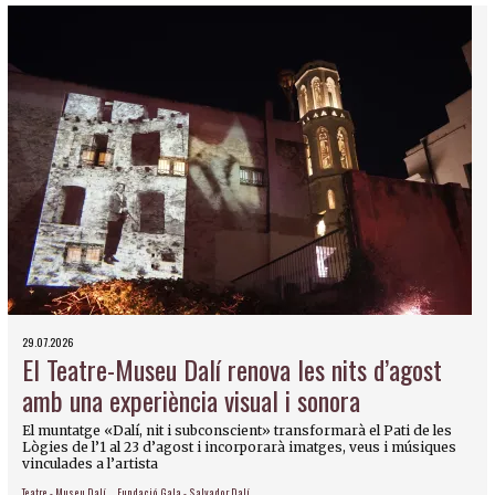
29.07.2026
El Teatre-Museu Dalí renova les nits d’agost
amb una experiència visual i sonora
El muntatge «Dalí, nit i subconscient» transformarà el Pati de les
Lògies de l’1 al 23 d’agost i incorporarà imatges, veus i músiques
vinculades a l’artista
Teatre - Museu Dalí
Fundació Gala - Salvador Dalí