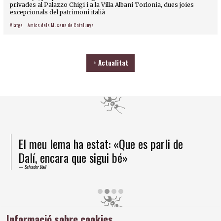
privades al Palazzo Chigi i a la Villa Albani Torlonia, dues joies
excepcionals del patrimoni italià
Viatge
Amics dels Museus de Catalunya
+ Actualitat
He arribat a la certesa que la formiga és
un ésser superior
Salvador Dalí
Diapositiva 3 de 4
Informació sobre cookies