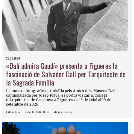
26.06.2026
«Dalí admira Gaudí» presenta a Figueres la
fascinació de Salvador Dalí per l’arquitecte de
la Sagrada Família
La mostra fotogràfica, produïda pels Amics dels Museus Dalí i
comissariada per Josep Playà, es podrà visitar al Col·legi
d’Arquitectes de Catalunya a Figueres del 3 de juliol al 10 de
setembre de 2026
Antoni Gaudí
Salvador Dalí i Cusí
Dalí admira Gaudí