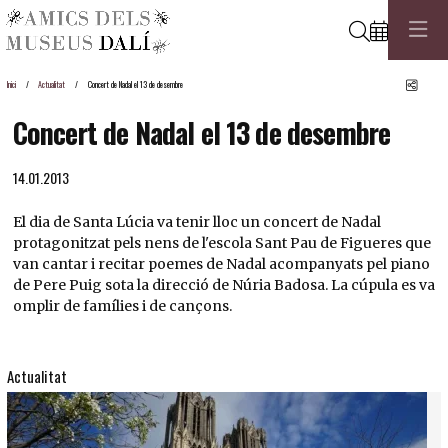
Cerca
Comp
Inici
Actualitat
Concert de Nadal el 13 de desembre
Concert de Nadal el 13 de desembre
14.01.2013
El dia de Santa Lúcia va tenir lloc un concert de Nadal
protagonitzat pels nens de l'escola Sant Pau de Figueres que
van cantar i recitar poemes de Nadal acompanyats pel piano
de Pere Puig sota la direcció de Núria Badosa. La cúpula es va
omplir de famílies i de cançons.
Actualitat