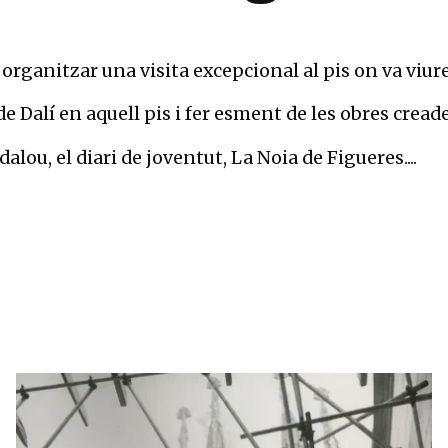
rganitzar una visita excepcional al pis on va viure D
e Dalí en aquell pis i fer esment de les obres creades 
alou, el diari de joventut, La Noia de Figueres....