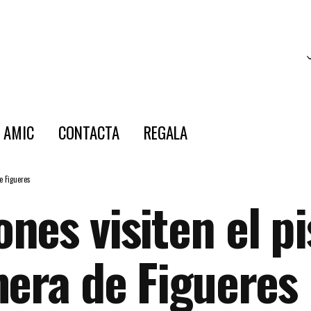
E AMIC
CONTACTA
REGALA
e Figueres
es visiten el pis
mera de Figueres