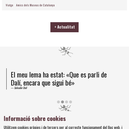
Viatge
Amics dels Museus de Catalunya
+ Actualitat
El meu lema ha estat: «Que es parli de
Dalí, encara que sigui bé»
Salvador Dalí
Diapositiva 2 de 4
Informació sobre cookies
Amics dels Museus Dalí | Pujada del Castell, 28 | 17600
Utilitzem cookies pròpies i de tercers per al correcte funcionament del lloc web, i