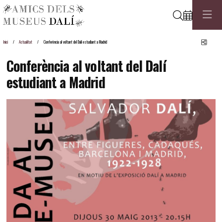
Cerca
Comp
Inici
Actualitat
Conferència al voltant del Dalí estudiant a Madrid
Conferència al voltant del Dalí
estudiant a Madrid