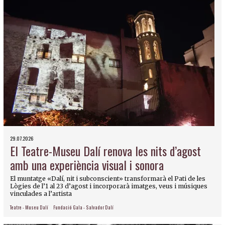
29.07.2026
El Teatre-Museu Dalí renova les nits d’agost
amb una experiència visual i sonora
El muntatge «Dalí, nit i subconscient» transformarà el Pati de les
Lògies de l’1 al 23 d’agost i incorporarà imatges, veus i músiques
vinculades a l’artista
Teatre - Museu Dalí
Fundació Gala - Salvador Dalí