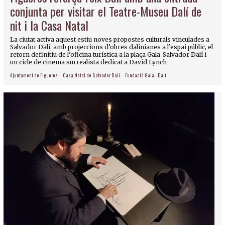
conjunta per visitar el Teatre-Museu Dalí de
nit i la Casa Natal
La ciutat activa aquest estiu noves propostes culturals vinculades a
Salvador Dalí, amb projeccions d’obres dalinianes a l’espai públic, el
retorn definitiu de l’oficina turística a la plaça Gala-Salvador Dalí i
un cicle de cinema surrealista dedicat a David Lynch
Ajuntament de Figueres
Casa Natal de Salvador Dalí
Fundació Gala - Dalí