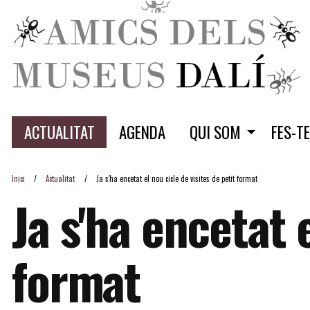
ACTUALITAT
AGENDA
QUI SOM
FES-T
Inici
Actualitat
Ja s'ha encetat el nou cicle de visites de petit format
Ja s'ha encetat 
format