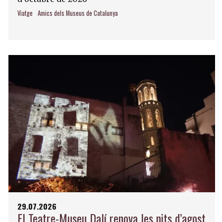
Viatge
Amics dels Museus de Catalunya
29.07.2026
El Teatre-Museu Dalí renova les nits d’agost