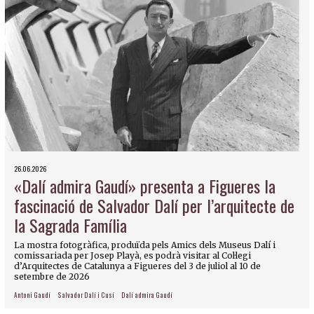
26.06.2026
«Dalí admira Gaudí» presenta a Figueres la
fascinació de Salvador Dalí per l’arquitecte de
la Sagrada Família
La mostra fotogràfica, produïda pels Amics dels Museus Dalí i
comissariada per Josep Playà, es podrà visitar al Col·legi
d’Arquitectes de Catalunya a Figueres del 3 de juliol al 10 de
setembre de 2026
Antoni Gaudí
Salvador Dalí i Cusí
Dalí admira Gaudí