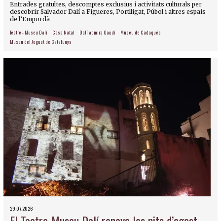
Entrades gratuïtes, descomptes exclusius i activitats culturals per
descobrir Salvador Dalí a Figueres, Portlligat, Púbol i altres espais
de l’Empordà
Teatre - Museu Dalí
Casa Natal
Dalí admira Gaudí
Museu de Cadaqués
Museu del Joguet de Catalunya
29.07.2026
El Teatre-Museu Dalí renova les nits d’agost