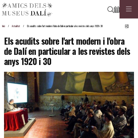
Cerca
Comp
Inici
Actualitat
Els acudits sobre l'art modern i l'obra de Dalí en particular a les revistes dels anys 1920 i 30
Els acudits sobre l'art modern i l'obra
de Dalí en particular a les revistes dels
anys 1920 i 30