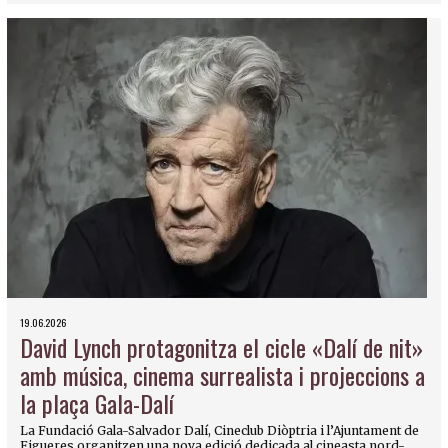
19.06.2026
David Lynch protagonitza el cicle «Dalí de nit»
amb música, cinema surrealista i projeccions a
la plaça Gala-Dalí
La Fundació Gala-Salvador Dalí, Cineclub Diòptria i l’Ajuntament de
Figueres organitzen una nova edició dedicada al cineasta nord-