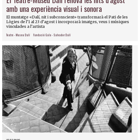
amb una experiència visual i sonora
El muntatge «Dalí, nit i subconscient» transformarà el Pati de les
Lògies de l’1 al 23 d’agost i incorporarà imatges, veus i músiques
vinculades a l’artista
Teatre - Museu Dalí
Fundació Gala - Salvador Dalí