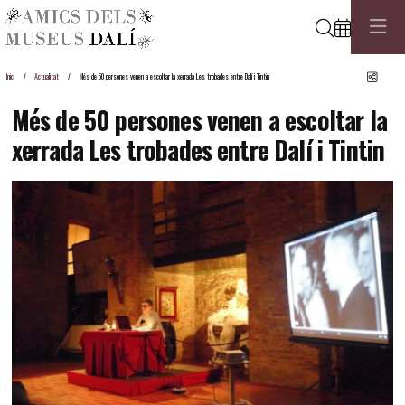
Cerca
Comp
Inici
Actualitat
Més de 50 persones venen a escoltar la xerrada Les trobades entre Dalí i Tintin
Més de 50 persones venen a escoltar la
xerrada Les trobades entre Dalí i Tintin