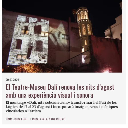
29.07.2026
El Teatre-Museu Dalí renova les nits d’agost
amb una experiència visual i sonora
El muntatge «Dalí, nit i subconscient» transformarà el Pati de les
Lògies de l’1 al 23 d’agost i incorporarà imatges, veus i músiques
vinculades a l’artista
Teatre - Museu Dalí
Fundació Gala - Salvador Dalí