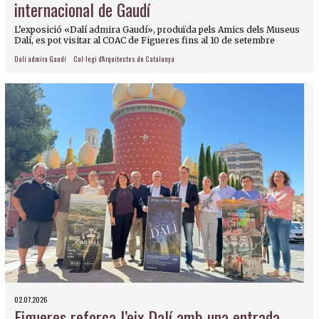
internacional de Gaudí
L’exposició «Dalí admira Gaudí», produïda pels Amics dels Museus
Dalí, es pot visitar al COAC de Figueres fins al 10 de setembre
Dalí admira Gaudí
Col·legi d'Arquitectes de Catalunya
02.07.2026
Figueres reforça l’eix Dalí amb una entrada