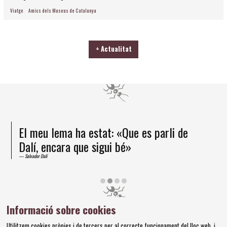
Viatge
Amics dels Museus de Catalunya
+ Actualitat
El meu lema ha estat: «Que es parli de
Dalí, encara que sigui bé»
Salvador Dalí
Diapositiva 2 de 4
Informació sobre cookies
Amics dels Museus Dalí | Pujada del Castell, 28 | 17600
Utilitzem cookies pròpies i de tercers per al correcte funcionament del lloc web, i