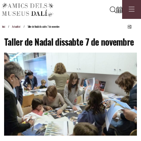
Cerca
Comp
Inici
Actualitat
Taller de Nadal dissabte 7 de novembre
Taller de Nadal dissabte 7 de novembre
Diapositiva 1 de 1