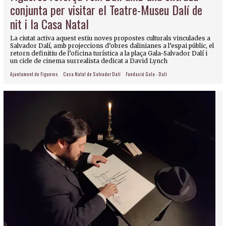
conjunta per visitar el Teatre-Museu Dalí de
nit i la Casa Natal
La ciutat activa aquest estiu noves propostes culturals vinculades a
Salvador Dalí, amb projeccions d’obres dalinianes a l’espai públic, el
retorn definitiu de l’oficina turística a la plaça Gala-Salvador Dalí i
un cicle de cinema surrealista dedicat a David Lynch
Ajuntament de Figueres
Casa Natal de Salvador Dalí
Fundació Gala - Dalí