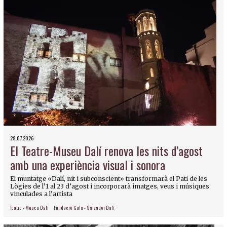
29.07.2026
El Teatre-Museu Dalí renova les nits d’agost
amb una experiència visual i sonora
El muntatge «Dalí, nit i subconscient» transformarà el Pati de les
Lògies de l’1 al 23 d’agost i incorporarà imatges, veus i músiques
vinculades a l’artista
Teatre - Museu Dalí
Fundació Gala - Salvador Dalí