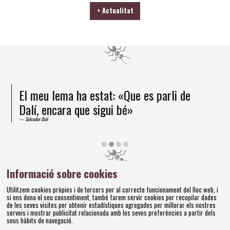
+ Actualitat
El meu lema ha estat: «Que es parli de
Dalí, encara que sigui bé»
Salvador Dalí
Diapositiva 2 de 4
Informació sobre cookies
Amics dels Museus Dalí | Pujada del Castell, 28 | 17600
Utilitzem cookies pròpies i de tercers per al correcte funcionament del lloc web, i
Figueres
si ens dona el seu consentiment, també farem servir cookies per recopilar dades
Tel. 972 677 520 |
amics@fundaciodali.org
de les seves visites per obtenir estadístiques agregades per millorar els nostres
serveis i mostrar publicitat relacionada amb les seves preferències a partir dels
seus hàbits de navegació.
Sitemap
Avís Legal
Ús de Cookies
Política de privacitat
|
|
|
|