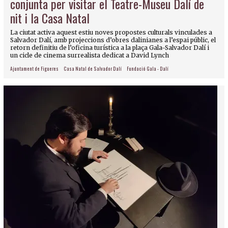
conjunta per visitar el Teatre-Museu Dalí de
nit i la Casa Natal
La ciutat activa aquest estiu noves propostes culturals vinculades a
Salvador Dalí, amb projeccions d’obres dalinianes a l’espai públic, el
retorn definitiu de l’oficina turística a la plaça Gala-Salvador Dalí i
un cicle de cinema surrealista dedicat a David Lynch
Ajuntament de Figueres
Casa Natal de Salvador Dalí
Fundació Gala - Dalí