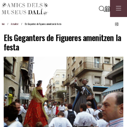
Cerca
Comp
Inici
Actualitat
Els Geganters de Figueres amenitzen la festa
Els Geganters de Figueres amenitzen la
festa