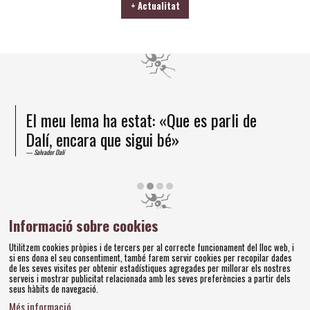
+ Actualitat
El meu lema ha estat: «Que es parli de
Dalí, encara que sigui bé»
Salvador Dalí
Diapositiva 2 de 4
Informació sobre cookies
Amics dels Museus Dalí | Pujada del Castell, 28 | 17600
Utilitzem cookies pròpies i de tercers per al correcte funcionament del lloc web, i
Figueres
si ens dona el seu consentiment, també farem servir cookies per recopilar dades
Tel. 972 677 520 |
amics@fundaciodali.org
de les seves visites per obtenir estadístiques agregades per millorar els nostres
serveis i mostrar publicitat relacionada amb les seves preferències a partir dels
seus hàbits de navegació.
Sitemap
Avís Legal
Ús de Cookies
Política de privacitat
|
|
|
|
Més informació