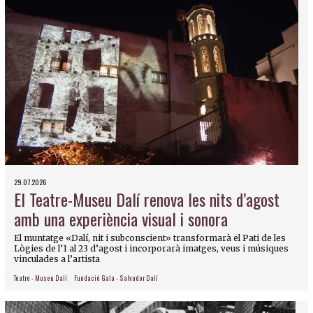
29.07.2026
El Teatre-Museu Dalí renova les nits d’agost
amb una experiència visual i sonora
El muntatge «Dalí, nit i subconscient» transformarà el Pati de les
Lògies de l’1 al 23 d’agost i incorporarà imatges, veus i músiques
vinculades a l’artista
Teatre - Museu Dalí
Fundació Gala - Salvador Dalí