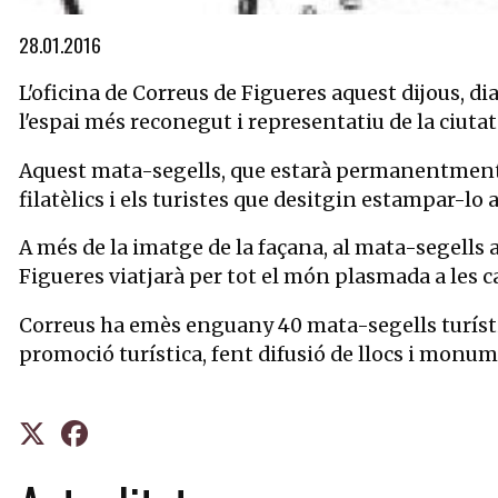
Diapositiva 1 de 1
28.01.2016
L'oficina de Correus de Figueres aquest dijous, d
l'espai més reconegut i representatiu de la ciutat
Aquest mata-segells, que estarà permanentment a l
filatèlics i els turistes que desitgin estampar-l
A més de la imatge de la façana, al mata-segells a
Figueres viatjarà per tot el món plasmada a les car
Correus ha emès enguany 40 mata-segells turístic
promoció turística, fent difusió de llocs i mo