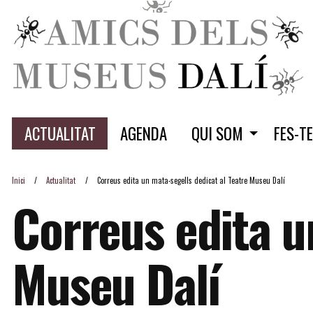
ACTUALITAT
AGENDA
QUI SOM
FES-T
Inici
Actualitat
Correus edita un mata-segells dedicat al Teatre Museu Dalí
Correus edita u
Museu Dalí