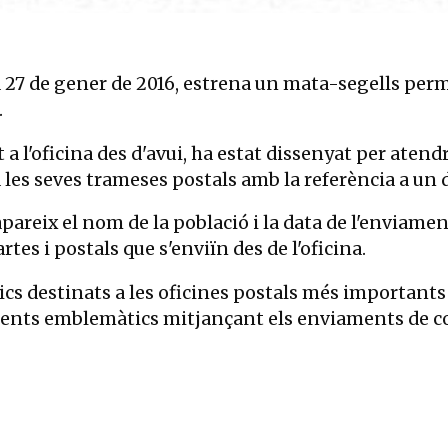
ia 27 de gener de 2016, estrena un mata-segells per
.
'oficina des d'avui, ha estat dissenyat per atendre 
o a les seves trameses postals amb la referència a 
pareix el nom de la població i la data de l'enviament
tes i postals que s'enviïn des de l'oficina.
s destinats a les oficines postals més importants 
numents emblemàtics mitjançant els enviaments de 